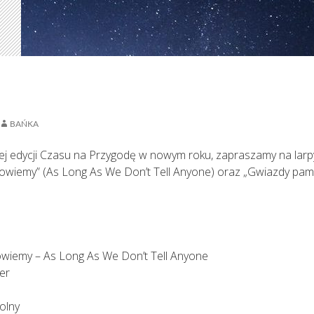
BAŃKA
szej edycji Czasu na Przygodę w nowym roku, zapraszamy na lar
 powiemy” (As Long As We Don’t Tell Anyone) oraz „Gwiazdy pami
powiemy – As Long As We Don’t Tell Anyone
er
olny