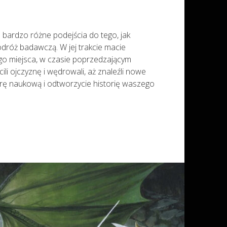
 bardzo różne podejścia do tego, jak
dróż badawczą. W jej trakcie macie
ego miejsca, w czasie poprzedzającym
li ojczyznę i wędrowali, aż znaleźli nowe
urę naukową i odtworzycie historię waszego