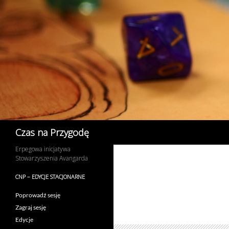
Przejdź
do
treści
Szukaj
Czas na Przygodę
Erpegowa inicjatywa
Stowarzyszenia Avangarda
CNP – EDYCJE STACJONARNE
Poprowadź sesję
Zagraj sesję
Edycje