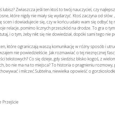
ś lubisz? Zwłaszcza jeśli ten ktoś to twój nauczyciel, czy najleps
łosne, które nigdy nie miały się wydarzyć. Ktoś zaczyna od słó
ię scen i dowiadujecie się, czy w końcu udało wam się odbyć tę
oje relacje, pomimo licznych przeszkód na drodze. To gra o tym
tutaj, i o tym, żeby nikt się nie dowiedział, dopóki sami tego nie 
scen, które ograniczają waszą komunikację w różny sposób i utr
wzajem nie powiedzieliście. Jak rozmawiać o tej niezręcznej fasc
ści tekstowych? Co się dzieje, gdy siedzisz blisko kogoś, z wielo
h, bo nie ma na to miejsca? To historia o pragnieniu rozmowy, 
chowywać i milczeć.Subtelna, niewielka opowieść o gorzkosłodkie
 Przejście