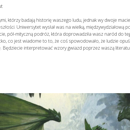
ut
ymi, którzy badają historię waszego ludu, jednak wy dwoje macie
szłości. Uniwersytet wysłał was na wielką, międzywydziałową po
ście, pół-mityczną podróż, która doprowadziła wasz naród do t
tko, co jest wiadome to to, że coś spowodowało, że ludzie opuści
ię. Będziecie interpretować wzory gwiazd poprzez waszą literat