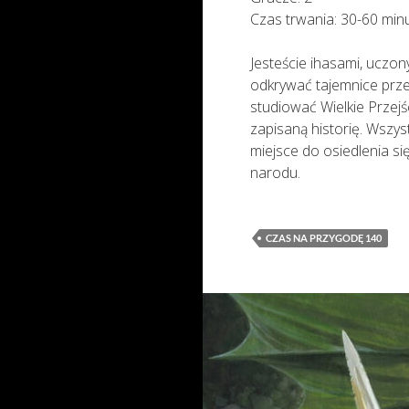
Czas trwania: 30-60 min
Jesteście ihasami, uczon
odkrywać tajemnice prze
studiować Wielkie Przej
zapisaną historię. Wszys
miejsce do osiedlenia s
narodu.
CZAS NA PRZYGODĘ 140