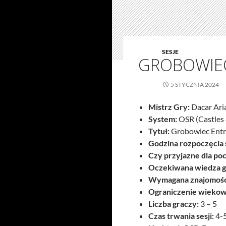
SESJE
GROBOWIEC
5 STYCZNIA 2024
Mistrz Gry:
Dacar Ari
System:
OSR (Castles 
Tytuł:
Grobowiec Entr
Godzina rozpoczęcia s
Czy przyjazne dla po
Oczekiwana wiedza g
Wymagana znajomość
Ograniczenie wiekow
Liczba graczy:
3 – 5
Czas trwania sesji:
4-