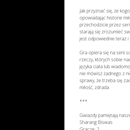
Jak przyznać się, że kogo
opowiadając historie mi
przechodzicie przez ser
starają się zrozumieć sw
jest odpowiednie teraz i 
Gra opiera się na serii 
rzeczy, których sobie na
języka ciała lub wiadomo
nie mówisz żadnego z nic
sprawy, że trzeba się za
miłość, zdrada
***
Gwiazdy pamiętają nasze
Sharang Biswas
Gracze: 2