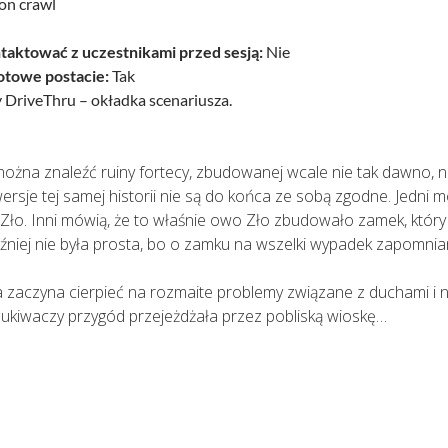
n crawl
taktować z uczestnikami przed sesją:
Nie
otowe postacie:
Tak
DriveThru – okładka scenariusza.
można znaleźć ruiny fortecy, zbudowanej wcale nie tak dawno, n
rsje tej samej historii nie są do końca ze sobą zgodne. Jedn
Zło. Inni mówią, że to właśnie owo Zło zbudowało zamek, który
źniej nie była prosta, bo o zamku na wszelki wypadek zapomnia
a zaczyna cierpieć na rozmaite problemy związane z duchami i nie
kiwaczy przygód przejeżdżała przez pobliską wioskę…