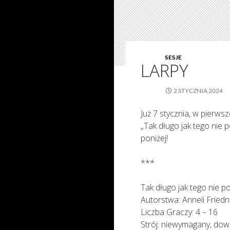
SESJE
LARPY
2 STYCZNIA 2024
Już 7 stycznia, w pierw
„Tak długo jak tego nie
poniżej!
***
Tak długo jak tego nie 
Autorstwa: Anneli Friedn
Liczba Graczy: 4 – 16
Strój: niewymagany, dow