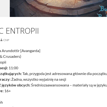
 ENTROPII
CNP
a Arundottir [Avangarda]
& Crusaders)
opii
esji:
11:00
czątkujących:
Tak, przygoda jest adresowana głównie dla początk
raczy:
Żadna, wszystko wyjaśnię na sesji
 języków obcych:
Średniozaawansowana – materiały są w języku 
e:
16+
5h