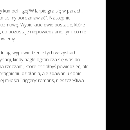
zy kumpel – gej?W larpie gra się w parach,
w: „musimy porozmawiać”. Następnie
 rozmowę. Wybieracie dwie postacie, które
, co pozostaje niepowiedziane, tym, co nie
powiemy.
udniają wypowiedzenie tych wszystkich
ynacji, kiedy nagle ogranicza się was do
ma rzeczami, które chciałbyś powiedzieć, ale
pragnieniu działania, ale zdawaniu sobie
j miłości.Triggery: romans, nieszczęśliwa