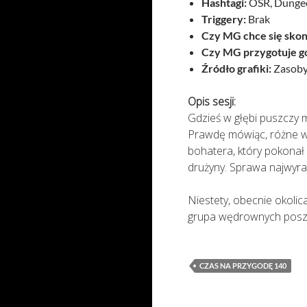
Hashtagi:
OSR, Dungeo
Triggery:
Brak
Czy MG chce się skon
Czy MG przygotuje g
Źródło grafiki:
Zasoby 
Opis sesji:
Gdzieś w głębi puszczy 
Prawdę mówiąc, różne we
bohatera, który pokonał 
drużyny. Sprawa najwyra
Niestety, obecnie okolic
grupa wędrownych poszu
CZAS NA PRZYGODĘ 140