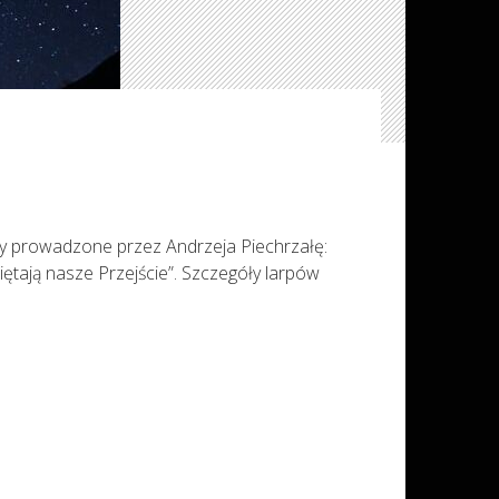
py prowadzone przez Andrzeja Piechrzałę:
ętają nasze Przejście”. Szczegóły larpów