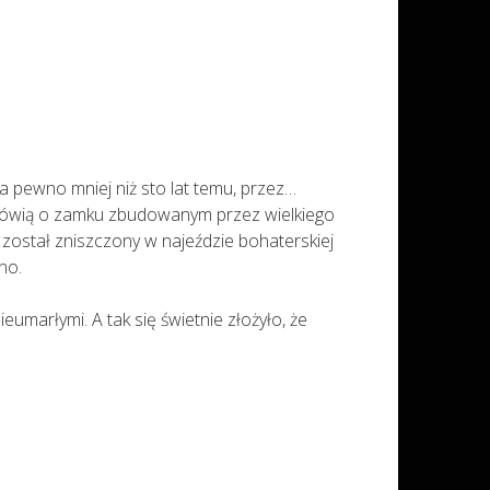
a pewno mniej niż sto lat temu, przez…
i mówią o zamku zbudowanym przez wielkiego
 został zniszczony w najeździe bohaterskiej
no.
umarłymi. A tak się świetnie złożyło, że