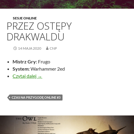
SESJE ONLINE
PRZEZ OSTĘPY
DRAKWALDU
14 MAJA 2020
CNP
Mistrz Gry:
Frugo
System:
Warhammer 2ed
Przez ostępy Drakwaldu
Czytaj dalej
→
CZAS NA PRZYGODĘ ONLINE #3