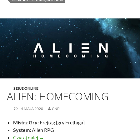
SESJE ONLINE
ALIEN: HOMECOMING
14 MAJA 2020
CNP
Mistrz Gry:
Frejtag [gry Frejtaga]
System:
Alien RPG
ALIEN: HOMECOMING
Czytaj dalej
→