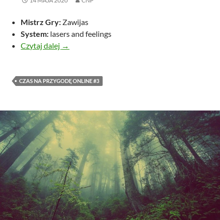
14 MAJA 2020
CNP
Mistrz Gry:
Zawijas
System:
lasers and feelings
Lasery i Uczucia
Czytaj dalej
→
CZAS NA PRZYGODĘ ONLINE #3