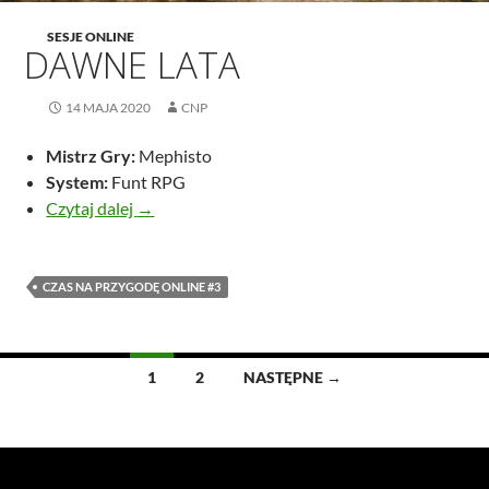
SESJE ONLINE
DAWNE LATA
14 MAJA 2020
CNP
Mistrz Gry:
Mephisto
System:
Funt RPG
Dawne lata
Czytaj dalej
→
CZAS NA PRZYGODĘ ONLINE #3
Nawigacja
1
2
NASTĘPNE →
po
wpisach