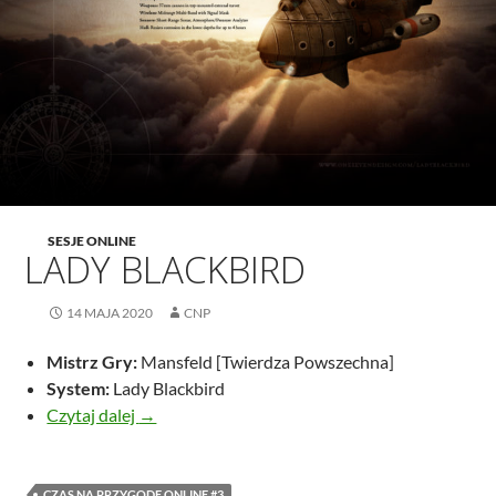
SESJE ONLINE
LADY BLACKBIRD
14 MAJA 2020
CNP
Mistrz Gry:
Mansfeld [Twierdza Powszechna]
System:
Lady Blackbird
Lady Blackbird
Czytaj dalej
→
CZAS NA PRZYGODĘ ONLINE #3