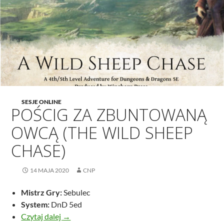
SESJE ONLINE
POŚCIG ZA ZBUNTOWANĄ
OWCĄ (THE WILD SHEEP
CHASE)
14 MAJA 2020
CNP
Mistrz Gry:
Sebulec
System:
DnD 5ed
Pościg za zbuntowaną owcą (The wild sheep ch
Czytaj dalej
→