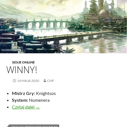
SESJE ONLINE
WINNY!
14 MAJA 2020
CNP
Mistrz Gry:
Knightsos
System:
Numenera
Winny!
Czytaj dalej
→