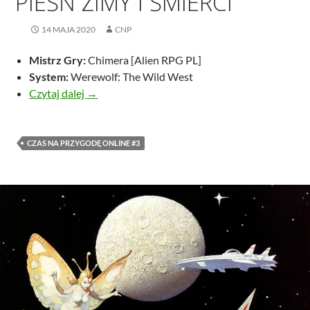
PIEŚŃ ZIMY I ŚMIERCI
14 MAJA 2020
CNP
Mistrz Gry:
Chimera [Alien RPG PL]
System:
Werewolf: The Wild West
Pieśń Zimy i Śmierci
Czytaj dalej
→
CZAS NA PRZYGODĘ ONLINE #3