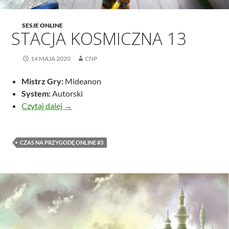
SESJE ONLINE
STACJA KOSMICZNA 13
14 MAJA 2020
CNP
Mistrz Gry:
Mideanon
System:
Autorski
Stacja Kosmiczna 13
Czytaj dalej
→
CZAS NA PRZYGODĘ ONLINE #3