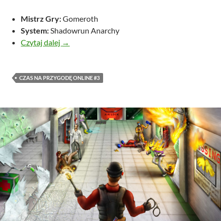
Mistrz Gry:
Gomeroth
System:
Shadowrun Anarchy
Emerald Shadows: Time running out
Czytaj dalej
→
CZAS NA PRZYGODĘ ONLINE #3