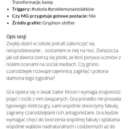
Transformacje, kamp
Triggery:
#szkoła #problemynastolatków
Czy MG przygotuje gotowe postacie:
Nie
Źródło grafiki:
Gryphon-shifter
Opis sesji:
Zwykły dzień w szkole potrafi zakończyć się
niespodziewanie… zostaniem w niej na noc. Zwłaszcza
jak od dawna szerzą się plotki, że ktoś porywa uczniów z
niskimi ocenami na social mediach. Czy grono
czarodziejek rozwiąże tajemnicę zaginięć i pokona
daimona tego tygodnia?
Gra opiera się o świat Sailor Moon i wymaga znajomość
pojęć i osób z nim związanych. Gra ponadto nie posiada
typowego mistrza gry, sami wspólnie stworzymy fabułę,
zagramy czarodziejkami i ich antagonistami. Gra będzie
wymagać chęci do tworzenia wspólnej fabuły i splatania
wspólnie wątków nadnaturalnych i codziennych aż do