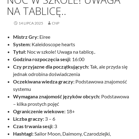
NA TABLICĘ..
14 LIPCA 2025
CNP
Mistrz Gry:
Eiree
System:
Kaleidoscope hearts
Tytuł:
Noc w szkole! Uwaga na tablicę..
Godzina rozpoczęcia sesji:
16:00
Czy przyjazne dla początkujących:
Tak, ale przyda się
jednak odrobina doświadczenia
Oczekiwana wiedza graczy:
Podstawowa znajomość
systemu
Wymagana znajomość języków obcych:
Podstawowa
– kilka prostych pojęć
Ograniczenie wiekowe:
18+
Liczba graczy:
3 – 6
Czas trwania sesji:
3
Hashtagi:
Sailor Moon, Daimony, Czarodziejki,