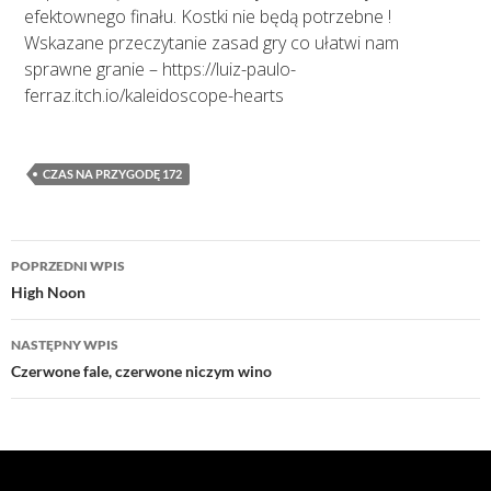
efektownego finału. Kostki nie będą potrzebne !
Wskazane przeczytanie zasad gry co ułatwi nam
sprawne granie – https://luiz-paulo-
ferraz.itch.io/kaleidoscope-hearts
CZAS NA PRZYGODĘ 172
Nawigacja
POPRZEDNI WPIS
wpisu
High Noon
NASTĘPNY WPIS
Czerwone fale, czerwone niczym wino