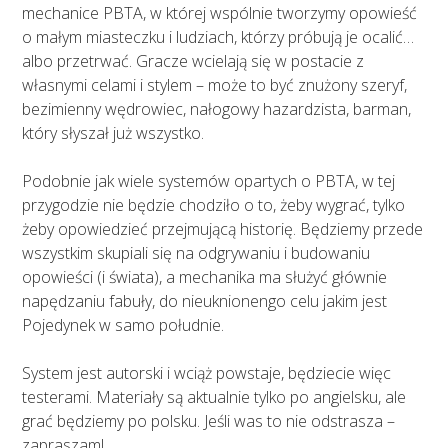
mechanice PBTA, w której wspólnie tworzymy opowieść
o małym miasteczku i ludziach, którzy próbują je ocalić…
albo przetrwać. Gracze wcielają się w postacie z
własnymi celami i stylem – może to być znużony szeryf,
bezimienny wędrowiec, nałogowy hazardzista, barman,
który słyszał już wszystko.
Podobnie jak wiele systemów opartych o PBTA, w tej
przygodzie nie będzie chodziło o to, żeby wygrać, tylko
żeby opowiedzieć przejmującą historię. Będziemy przede
wszystkim skupiali się na odgrywaniu i budowaniu
opowieści (i świata), a mechanika ma służyć głównie
napędzaniu fabuły, do nieuknionengo celu jakim jest
Pojedynek w samo południe.
System jest autorski i wciąż powstaje, będziecie więc
testerami. Materiały są aktualnie tylko po angielsku, ale
grać będziemy po polsku. Jeśli was to nie odstrasza –
zapraszam!