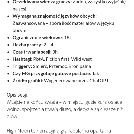
Oczekiwana wiedza graczy:
Żadna, wszystko wyjaśnię
na sesji
Wymagana znajomość języków obcych:
Zaawansowana – spora ilość materiałów w języku
obcym
Ograniczenie wiekowe:
18+
Liczba graczy:
2 – 4
Czas trwania sesji:
3h
Hashtagi:
PbtA, Fiction first, Wild west
Triggery:
Śmierć, Przemoc, Broń palna
Czy MG przygotuje gotowe postacie:
Tak
Źródło grafiki:
Wygenerowane przez ChatGPT
Opis sesji:
Witajcie na końcu świata – w miejscu, gdzie kurz osiada
wolno, spojrzenia trwają długo, a decyzje są cięższe niż
ołów.
High Noon to narracyjna gra fabularna oparta na