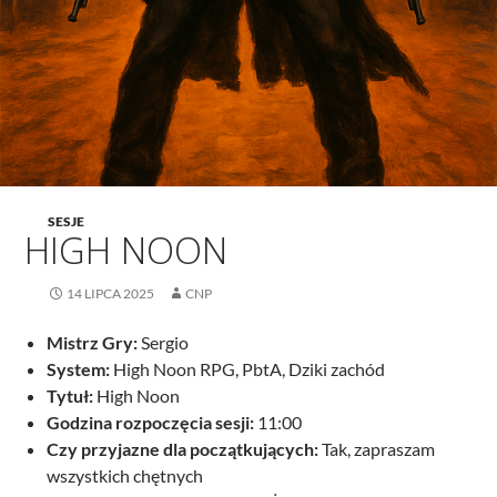
SESJE
HIGH NOON
14 LIPCA 2025
CNP
Mistrz Gry:
Sergio
System:
High Noon RPG, PbtA, Dziki zachód
Tytuł:
High Noon
Godzina rozpoczęcia sesji:
11:00
Czy przyjazne dla początkujących:
Tak, zapraszam
wszystkich chętnych