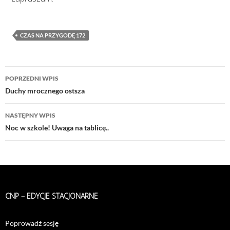
CZAS NA PRZYGODĘ 172
Nawigacja
POPRZEDNI WPIS
wpisu
Duchy mrocznego ostsza
NASTĘPNY WPIS
Noc w szkole! Uwaga na tablicę..
CNP – EDYCJE STACJONARNE
Poprowadź sesję