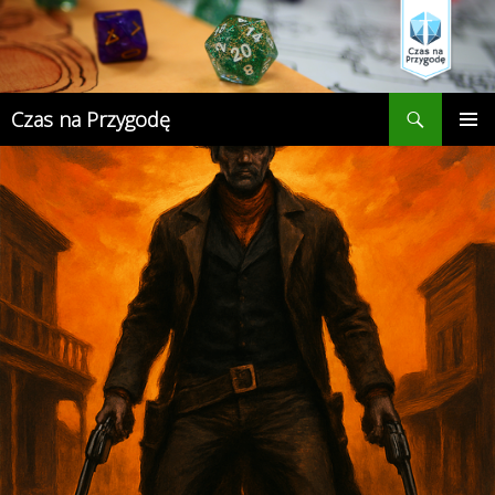
Przejdź
do
treści
Szukaj
Czas na Przygodę
MENU
GŁÓWN