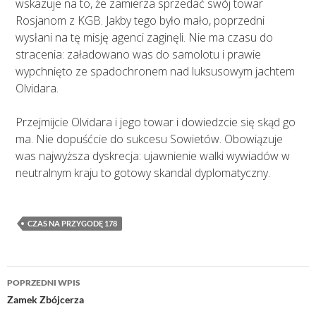
wskazuje na to, że zamierza sprzedać swój towar
Rosjanom z KGB. Jakby tego było mało, poprzedni
wysłani na tę misję agenci zaginęli. Nie ma czasu do
stracenia: załadowano was do samolotu i prawie
wypchnięto ze spadochronem nad luksusowym jachtem
Olvidara.
Przejmijcie Olvidara i jego towar i dowiedzcie się skąd go
ma. Nie dopuśćcie do sukcesu Sowietów. Obowiązuje
was najwyższa dyskrecja: ujawnienie walki wywiadów w
neutralnym kraju to gotowy skandal dyplomatyczny.
CZAS NA PRZYGODĘ 178
Nawigacja
POPRZEDNI WPIS
wpisu
Zamek Zbójcerza