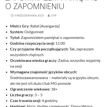
O ZAPOMNIENIU
6 PAŹDZIERNIKA 2025
CNP
Mistrz Gry:
Rafał [Avangarda]
System:
Outgunned
Tytuł:
Zapomniałem pamiętać o zapomnieniu
Godzina rozpoczęcia sesji:
11:00
Czy przyjazne dla początkujących:
Tak, zapraszam
wszystkich chętnych
Oczekiwana wiedza graczy:
Żadna, wszystko wyjaśnię
na sesji
Wymagana znajomość języków obcych:
Średniozaawansowana – materiały są w języku obcym,
ale nie jest ich dużo i/lub MG pomoże
Ograniczenie wiekowe:
18+
Liczba graczy:
3 – 5
Czas trwania sesji:
4 godziny
Hashtagi:
Akcja, thriller szpiegowski, Zimna Wojna