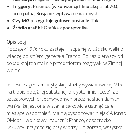
Triggery:
Przemoc (w konwencji filmu akcji z lat 70.),
broń palna, Rosjanie, wpływanie na umysł
Czy MG przygotuje gotowe postacie:
Tak
Źródło grafiki:
Grafika z podręcznika
Opis sesji:
Początek 1976 roku zastaje Hiszpanię w uścisku walki o
władzę po śmierci generała Franco. Po raz pierwszy od
dekad kraj ten stał się przedmiotem rozgrywki w Zimnej
Wojnie.
Jesteście agentami brytyjskiej służby wywiadowczej MI6
na tropie potężnej substancji o kryptonimie „Lete”. Ze
szczątkowych przechwyconych przez nasłuch danych
wynika, że jest ona w stanie całkowicie usunąć całe
miesiące wspomnień. Ma nią dysponować niejaki Alfonso
Olvidar – wojskowy i zausznik Franco, desperacko
usiłujący utrzymać się przy władzy. Co gorsza, wszystko