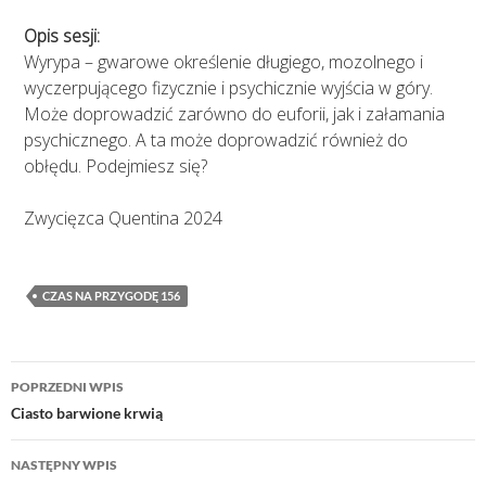
Opis sesji:
Wyrypa – gwarowe określenie długiego, mozolnego i
wyczerpującego fizycznie i psychicznie wyjścia w góry.
Może doprowadzić zarówno do euforii, jak i załamania
psychicznego. A ta może doprowadzić również do
obłędu. Podejmiesz się?
Zwycięzca Quentina 2024
CZAS NA PRZYGODĘ 156
Nawigacja
POPRZEDNI WPIS
wpisu
Ciasto barwione krwią
NASTĘPNY WPIS