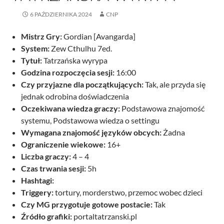
6 PAŹDZIERNIKA 2024
CNP
Mistrz Gry:
Gordian [Avangarda]
System:
Zew Cthulhu 7ed.
Tytuł:
Tatrzańska wyrypa
Godzina rozpoczęcia sesji:
16:00
Czy przyjazne dla początkujących:
Tak, ale przyda się
jednak odrobina doświadczenia
Oczekiwana wiedza graczy:
Podstawowa znajomość
systemu, Podstawowa wiedza o settingu
Wymagana znajomość języków obcych:
Żadna
Ograniczenie wiekowe:
16+
Liczba graczy:
4 – 4
Czas trwania sesji:
5h
Hashtagi:
Triggery:
tortury, morderstwo, przemoc wobec dzieci
Czy MG przygotuje gotowe postacie:
Tak
Źródło grafiki:
portaltatrzanski.pl