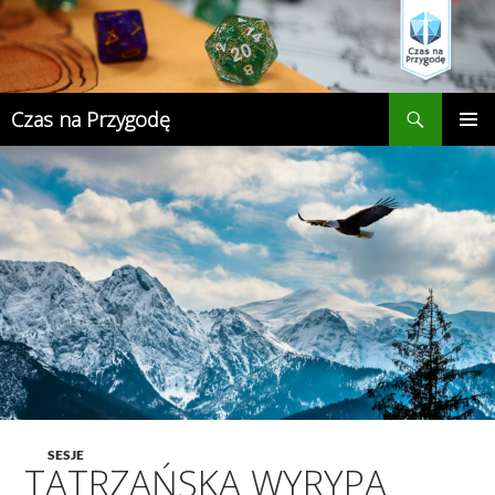
Przejdź
do
treści
Szukaj
Czas na Przygodę
MENU
GŁÓWN
SESJE
TATRZAŃSKA WYRYPA