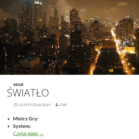
SESJE
ŚWIATŁO
11 STYCZNIA 2019
CNP
Mistrz Gry:
System:
Światło
Czytaj dalej
→