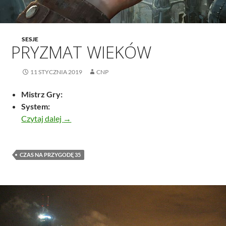
SESJE
PRYZMAT WIEKÓW
11 STYCZNIA 2019
CNP
Mistrz Gry:
System:
Pryzmat Wieków
Czytaj dalej
→
CZAS NA PRZYGODĘ 35