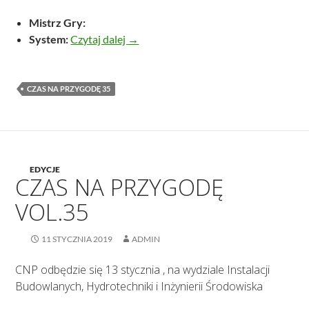
Mistrz Gry:
The Witcher: Bloede Hav’karen
System:
Czytaj dalej
→
CZAS NA PRZYGODĘ 35
EDYCJE
CZAS NA PRZYGODĘ
VOL.35
11 STYCZNIA 2019
ADMIN
CNP odbędzie się 13 stycznia , na wydziale Instalacji
Budowlanych, Hydrotechniki i Inżynierii Środowiska