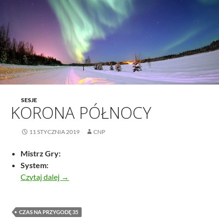
SESJE
KORONA PÓŁNOCY
11 STYCZNIA 2019
CNP
Mistrz Gry:
System:
Korona północy
Czytaj dalej
→
CZAS NA PRZYGODĘ 35