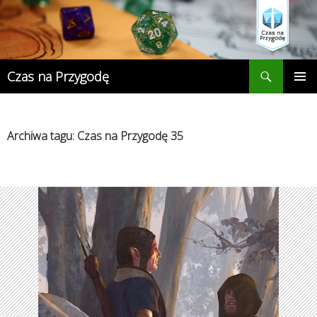
Przejdź
do
treści
Szukaj
Czas na Przygodę
MENU
GŁÓWN
Archiwa tagu: Czas na Przygodę 35