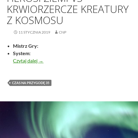
KRWIORZERCZE KREATURY
Z KOSMOSU
11 STYCZNIA 2019
CNP
Mistrz Gry:
System:
(prawie) Najwięksi Herosi Ziemi Vs Krwiorzer
Czytaj dalej
→
CZAS NA PRZYGODĘ 35