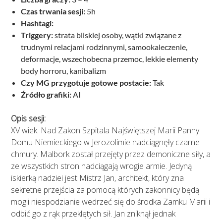
Czas trwania sesji:
5h
Hashtagi:
Triggery:
strata bliskiej osoby, wątki związane z
trudnymi relacjami rodzinnymi, samookaleczenie,
deformacje, wszechobecna przemoc, lekkie elementy
body horroru, kanibalizm
Czy MG przygotuje gotowe postacie:
Tak
Źródło grafiki:
AI
Opis sesji:
XV wiek. Nad Zakon Szpitala Najświętszej Marii Panny
Domu Niemieckiego w Jerozolimie nadciągnęły czarne
chmury. Malbork został przejęty przez demoniczne siły, a
ze wszystkich stron nadciągają wrogie armie. Jedyną
iskierką nadziei jest Mistrz Jan, architekt, który zna
sekretne przejścia za pomocą których zakonnicy będą
mogli niespodzianie wedrzeć się do środka Zamku Marii i
odbić go z rąk przeklętych sił. Jan zniknął jednak