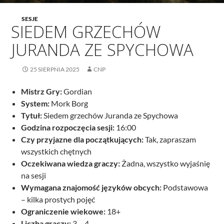
SESJE
SIEDEM GRZECHÓW
JURANDA ZE SPYCHOWA
25 SIERPNIA 2025
CNP
Mistrz Gry:
Gordian
System:
Mork Borg
Tytuł:
Siedem grzechów Juranda ze Spychowa
Godzina rozpoczęcia sesji:
16:00
Czy przyjazne dla początkujących:
Tak, zapraszam
wszystkich chętnych
Oczekiwana wiedza graczy:
Żadna, wszystko wyjaśnię
na sesji
Wymagana znajomość języków obcych:
Podstawowa
– kilka prostych pojęć
Ograniczenie wiekowe:
18+
Liczba graczy:
3 – 4