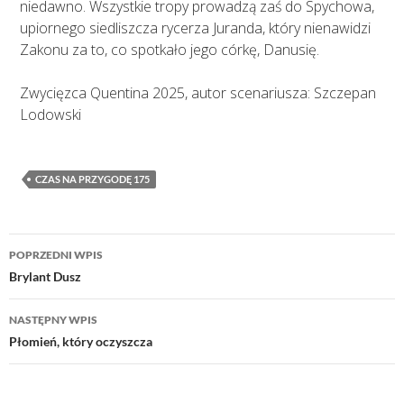
niedawno. Wszystkie tropy prowadzą zaś do Spychowa,
upiornego siedliszcza rycerza Juranda, który nienawidzi
Zakonu za to, co spotkało jego córkę, Danusię.
Zwycięzca Quentina 2025, autor scenariusza: Szczepan
Lodowski
CZAS NA PRZYGODĘ 175
Nawigacja
POPRZEDNI WPIS
wpisu
Brylant Dusz
NASTĘPNY WPIS
Płomień, który oczyszcza