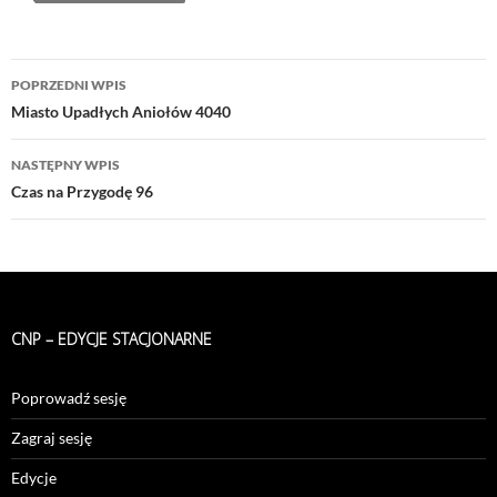
Nawigacja
POPRZEDNI WPIS
wpisu
Miasto Upadłych Aniołów 4040
NASTĘPNY WPIS
Czas na Przygodę 96
CNP – EDYCJE STACJONARNE
Poprowadź sesję
Zagraj sesję
Edycje