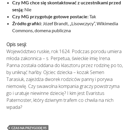
Czy MG chce się skontaktować z uczestnikami przed
sesją:
Nie
Czy MG przygotuje gotowe postacie:
Tak
Źródło grafiki:
Józef Brandt, „Lisowczycy”, Wikimedia
Commons, domena publiczna
Opis sesji:
Województwo ruskie, rok 1624. Podczas porodu umiera
młoda zakonnica – s. Perpetua, świeckie imię Irena.
Panna została oddana do klasztoru przez rodzinę po to,
by uniknąć hańby. Ojciec dziecka – kozak Semen
Tarasiuk, zajeżdża dworek rodziców panny i porywa
niemowlę. Czy swawolna kompania graczy powstrzyma
go i uratuje niewinne dziecię? I kim jest Evaristus
Paternoster, który dziwnym trafem co chwila na nich
wpada?
CZAS NA PRZYGODĘ 95