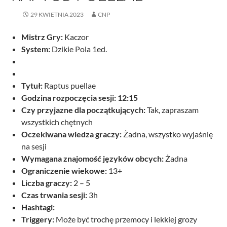
29 KWIETNIA 2023
CNP
Mistrz Gry:
Kaczor
System:
Dzikie Pola 1ed.
Tytuł:
Raptus puellae
Godzina rozpoczęcia sesji: 12:15
Czy przyjazne dla początkujących:
Tak, zapraszam
wszystkich chętnych
Oczekiwana wiedza graczy:
Żadna, wszystko wyjaśnię
na sesji
Wymagana znajomość języków obcych:
Żadna
Ograniczenie wiekowe:
13+
Liczba graczy:
2 – 5
Czas trwania sesji:
3h
Hashtagi:
Triggery:
Może być trochę przemocy i lekkiej grozy