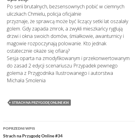
Po serii brutalnych, bezsensownych pobić w ciemnych
uliczkach Chmielu, policja oficjalnie
przyznaje, że sprawcą może być liczący setki lat oszalały
golem. Gdy zapada zmrok, a zwykli mieszkańcy ryglują
drzwi i okna swoich domów, śmiałkowie, awanturnicy i
magowie rozpoczynają polowanie. Kto jednak
ostatecznie okaże się ofiarą?
Sesja oparta na zmodyfikowanym i przekonwertowanym
do zasad 2 edycji scenariuszu Przypadek pewnego
golema z Przygodnika Ilustrowanego i autorstwa
Michała Smolenia
STRACH NA PRZYGODĘ ONLINE #34
Nawigacja
POPRZEDNI WPIS
wpisu
Strach na Przygodę Online #34