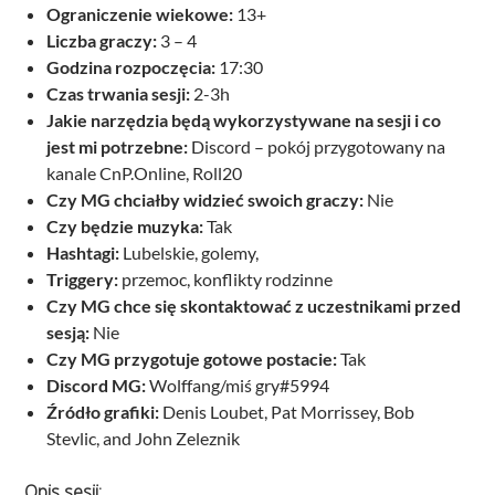
Ograniczenie wiekowe:
13+
Liczba graczy:
3 – 4
Godzina rozpoczęcia:
17:30
Czas trwania sesji:
2-3h
Jakie narzędzia będą wykorzystywane na sesji i co
jest mi potrzebne:
Discord – pokój przygotowany na
kanale CnP.Online, Roll20
Czy MG chciałby widzieć swoich graczy:
Nie
Czy będzie muzyka:
Tak
Hashtagi:
Lubelskie, golemy,
Triggery:
przemoc, konflikty rodzinne
Czy MG chce się skontaktować z uczestnikami przed
sesją:
Nie
Czy MG przygotuje gotowe postacie:
Tak
Discord MG:
Wolffang/miś gry#5994
Źródło grafiki:
Denis Loubet, Pat Morrissey, Bob
Stevlic, and John Zeleznik
Opis sesji: