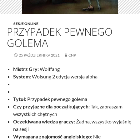
SESJE ONLINE
PRZYPADEK PEWNEGO
GOLEMA
25 PAŹDZIERNIKA 2021
CNP
Mistrz Gry:
Wolffang
System:
Wolsung 2 edycja wersja alpha
Tytuł:
Przypadek pewnego golema
Czy przyjazne dla początkujących:
Tak, zapraszam
wszystkich chętnych
Oczekiwana wiedza graczy:
Żadna, wszystko wyjaśnię
na sesji
Wymagana znajomość angielskiego:
Nie