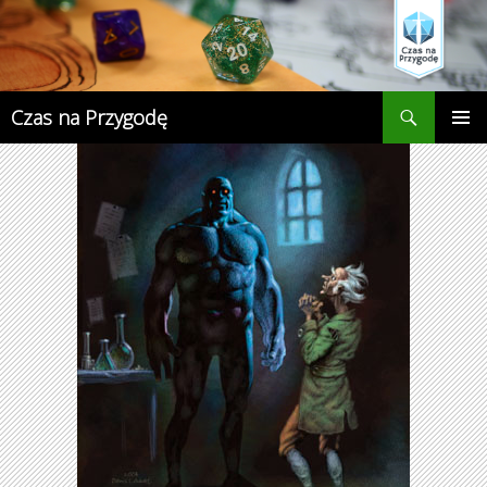
Przejdź
do
treści
Szukaj
Czas na Przygodę
MENU
GŁÓWN