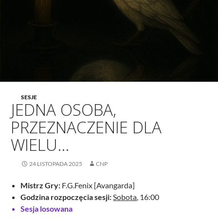
SESJE
JEDNA OSOBA,
PRZEZNACZENIE DLA
WIELU…
24 LISTOPADA 2025
CNP
Mistrz Gry:
F.G.Fenix [Avangarda]
Godzina rozpoczęcia sesji:
Sobota
, 16:00
Sesja losowana