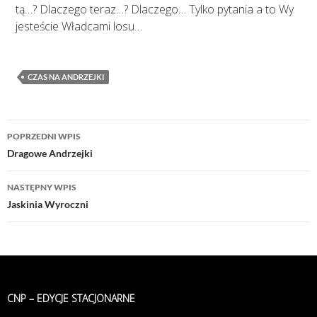
tą…? Dlaczego teraz…? Dlaczego… Tylko pytania a to Wy
jesteście Władcami losu…
CZAS NA ANDRZEJKI
Nawigacja
POPRZEDNI WPIS
wpisu
Dragowe Andrzejki
NASTĘPNY WPIS
Jaskinia Wyroczni
CNP – EDYCJE STACJONARNE