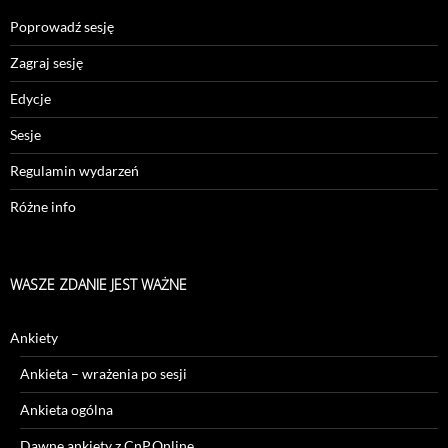
Poprowadź sesję
Zagraj sesję
Edycje
Sesje
Regulamin wydarzeń
Różne info
WASZE ZDANIE JEST WAŻNE
Ankiety
Ankieta – wrażenia po sesji
Ankieta ogólna
Dawne ankiety z CnP.Online