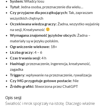
System:
Władcy losu
Tytuł:
Jedna osoba, przeznaczenie dla wielu…
Czy przyjazne dla początkujących:
Tak, zapraszam
wszystkich chętnych
Oczekiwana wiedza graczy:
Żadna, wszystko wyjaśnię
na sesji, Kreatywność
Wymagana znajomość języków obcych:
Żadna –
materiały są w jezyku polskim.
Ograniczenie wiekowe:
18+
Liczba graczy:
4 – 6
Czas trwania sesji:
4 h
Hashtagi:
przeznaczenie, ingerencja, kreatywność,
zagadka
Triggery:
wpływanie na przeznaczenie, rywalizacja
Czy MG przygotuje gotowe postacie:
Nie
Źródło grafiki:
Stworzona przez ChatGPT
Opis sesji:
Światłość i mrok spojrzały na istotę. Dlaczego właśnie