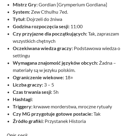
Mistrz Gry:
Gordian [Grymperium Gordiana]
System:
Zew Cthulhu 7ed.
Tytuł:
Dojrzeli do żniwa
Godzina rozpoczęcia sesji:
11:00
Czy przyjazne dla początkujących:
Tak, zapraszam
wszystkich chętnych
Oczekiwana wiedza graczy:
Podstawowa wiedza o
settingu
Wymagana znajomość języków obcych:
Żadna –
materiały są w jezyku polskim.
Ograniczenie wiekowe:
18+
Liczba graczy:
3 – 5
Czas trwania sesji:
5h
Hashtagi:
Triggery:
krwawe morderstwa, mroczne rytuały
Czy MG przygotuje gotowe postacie:
Tak
Źródło grafiki:
Przystanek Historia
Opis sesji: