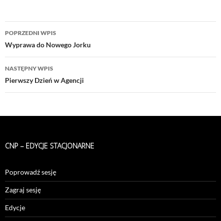
Nawigacja
POPRZEDNI WPIS
wpisu
Wyprawa do Nowego Jorku
NASTĘPNY WPIS
Pierwszy Dzień w Agencji
CNP – EDYCJE STACJONARNE
Poprowadź sesję
Zagraj sesję
Edycje