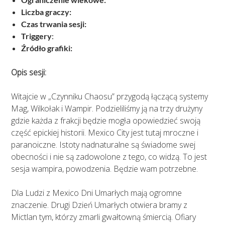
Liczba graczy:
Czas trwania sesji:
Triggery
:
Źródło grafiki:
Opis sesji:
Witajcie w „Czynniku Chaosu” przygodą łączącą systemy
Mag, Wilkołak i Wampir. Podzieliliśmy ją na trzy drużyny
gdzie każda z frakcji będzie mogła opowiedzieć swoją
część epickiej historii. Mexico City jest tutaj mroczne i
paranoiczne. Istoty nadnaturalne są świadome swej
obecności i nie są zadowolone z tego, co widzą. To jest
sesja wampira, powodzenia. Będzie wam potrzebne.
Dla Ludzi z Mexico Dni Umarłych mają ogromne
znaczenie. Drugi Dzień Umarłych otwiera bramy z
Mictlan tym, którzy zmarli gwałtowną śmiercią. Ofiary