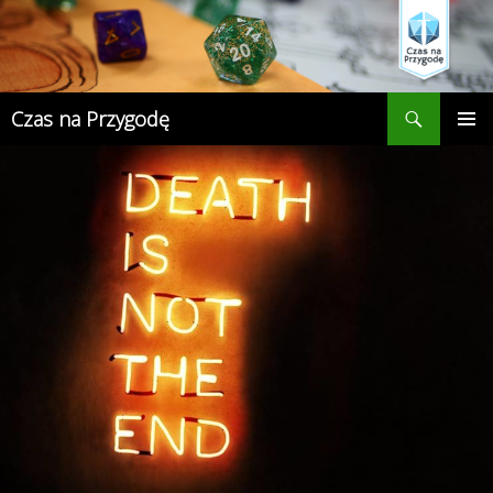
Przejdź
do
treści
Szukaj
Czas na Przygodę
MENU
GŁÓWN