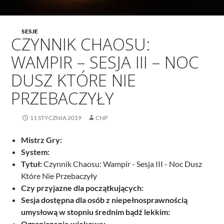
SESJE
CZYNNIK CHAOSU:
WAMPIR – SESJA III – NOC
DUSZ KTÓRE NIE
PRZEBACZYŁY
11 STYCZNIA 2019
CNP
Mistrz Gry:
System:
Tytuł:
Czynnik Chaosu: Wampir - Sesja III - Noc Dusz
Które Nie Przebaczyły
Czy przyjazne dla początkujących:
Sesja dostępna dla osób z niepełnosprawnością
umysłową w stopniu średnim bądź lekkim:
Ograniczenie wiekowe: