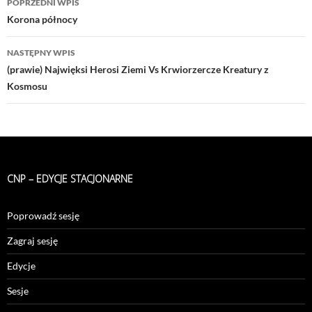
POPRZEDNI WPIS
wpisu
Korona północy
NASTĘPNY WPIS
(prawie) Najwięksi Herosi Ziemi Vs Krwiorzercze Kreatury z
Kosmosu
CNP – EDYCJE STACJONARNE
Poprowadź sesję
Zagraj sesję
Edycje
Sesje