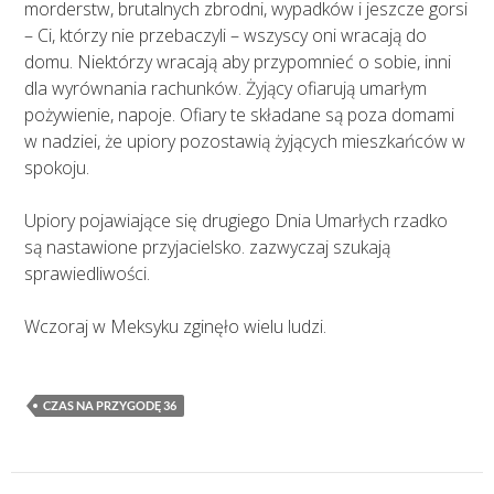
morderstw, brutalnych zbrodni, wypadków i jeszcze gorsi
– Ci, którzy nie przebaczyli – wszyscy oni wracają do
domu. Niektórzy wracają aby przypomnieć o sobie, inni
dla wyrównania rachunków. Żyjący ofiarują umarłym
pożywienie, napoje. Ofiary te składane są poza domami
w nadziei, że upiory pozostawią żyjących mieszkańców w
spokoju.
Upiory pojawiające się drugiego Dnia Umarłych rzadko
są nastawione przyjacielsko. zazwyczaj szukają
sprawiedliwości.
Wczoraj w Meksyku zginęło wielu ludzi.
CZAS NA PRZYGODĘ 36
Nawigacja