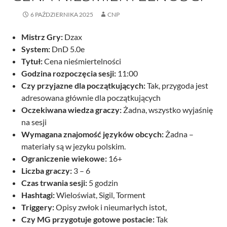
6 PAŹDZIERNIKA 2025
CNP
Mistrz Gry:
Dzax
System:
DnD 5.0e
Tytuł:
Cena nieśmiertelności
Godzina rozpoczęcia sesji:
11:00
Czy przyjazne dla początkujących:
Tak, przygoda jest
adresowana głównie dla początkujących
Oczekiwana wiedza graczy:
Żadna, wszystko wyjaśnię
na sesji
Wymagana znajomość języków obcych:
Żadna –
materiały są w jezyku polskim.
Ograniczenie wiekowe:
16+
Liczba graczy:
3 – 6
Czas trwania sesji:
5 godzin
Hashtagi:
Wieloświat, Sigil, Torment
Triggery:
Opisy zwłok i nieumarłych istot,
Czy MG przygotuje gotowe postacie:
Tak