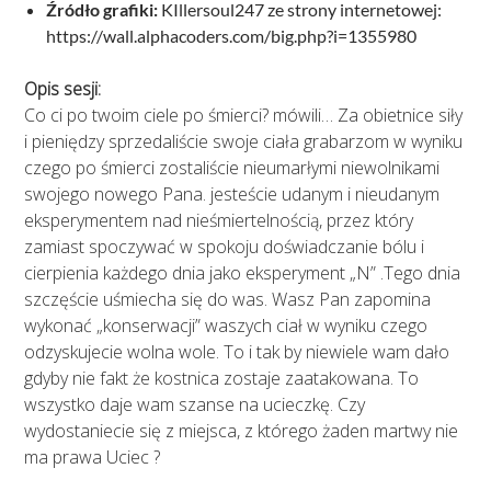
Źródło grafiki:
KIllersoul247 ze strony internetowej:
https://wall.alphacoders.com/big.php?i=1355980
Opis sesji:
Co ci po twoim ciele po śmierci? mówili… Za obietnice siły
i pieniędzy sprzedaliście swoje ciała grabarzom w wyniku
czego po śmierci zostaliście nieumarłymi niewolnikami
swojego nowego Pana. jesteście udanym i nieudanym
eksperymentem nad nieśmiertelnością, przez który
zamiast spoczywać w spokoju doświadczanie bólu i
cierpienia każdego dnia jako eksperyment „N” .Tego dnia
szczęście uśmiecha się do was. Wasz Pan zapomina
wykonać „konserwacji” waszych ciał w wyniku czego
odzyskujecie wolna wole. To i tak by niewiele wam dało
gdyby nie fakt że kostnica zostaje zaatakowana. To
wszystko daje wam szanse na ucieczkę. Czy
wydostaniecie się z miejsca, z którego żaden martwy nie
ma prawa Uciec ?