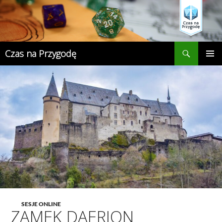
Przejdź
do
treści
Szukaj
Czas na Przygodę
MENU
GŁÓWN
SESJE ONLINE
ZAMEK DAERION