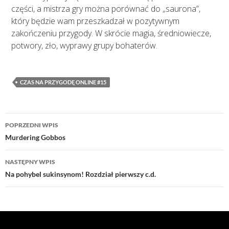
części, a mistrza gry można porównać do „saurona”,
który będzie wam przeszkadzał w pozytywnym
zakończeniu przygody. W skrócie magia, średniowiecze,
potwory, zło, wyprawy grupy bohaterów.
CZAS NA PRZYGODĘ ONLINE #15
Nawigacja
POPRZEDNI WPIS
wpisu
Murdering Gobbos
NASTĘPNY WPIS
Na pohybel sukinsynom! Rozdział pierwszy c.d.