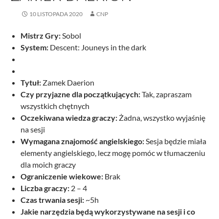
10 LISTOPADA 2020
CNP
Mistrz Gry:
Sobol
System:
Descent: Jouneys in the dark
Tytuł:
Zamek Daerion
Czy przyjazne dla początkujących:
Tak, zapraszam
wszystkich chętnych
Oczekiwana wiedza graczy:
Żadna, wszystko wyjaśnię
na sesji
Wymagana znajomość angielskiego:
Sesja będzie miała
elementy angielskiego, lecz mogę pomóc w tłumaczeniu
dla moich graczy
Ograniczenie wiekowe:
Brak
Liczba graczy:
2 – 4
Czas trwania sesji:
~5h
Jakie narzędzia będą wykorzystywane na sesji i co