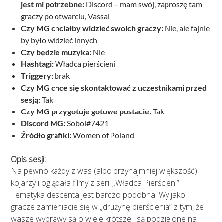
jest mi potrzebne:
Discord – mam swój, zaproszę tam
graczy po otwarciu, Vassal
Czy MG chciałby widzieć swoich graczy:
Nie, ale fajnie
by było widzieć innych
Czy będzie muzyka:
Nie
Hashtagi:
Władca pierścieni
Triggery:
brak
Czy MG chce się skontaktować z uczestnikami przed
sesją:
Tak
Czy MG przygotuje gotowe postacie:
Tak
Discord MG:
Sobol#7421
Źródło grafiki:
Women of Poland
Opis sesji:
Na pewno każdy z was (albo przynajmniej większość)
kojarzy i oglądała filmy z serii „Władca Pierścieni”.
Tematyka descenta jest bardzo podobna. Wy jako
gracze zamieniacie się w „drużynę pierścienia” z tym, że
wasze wyprawy są o wiele krótsze i są podzielone na