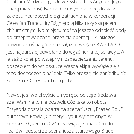
Centrum Medycznego Uniwersytetu Los Angeles. Jego
ofiarą miała paść Barika Ricci, wybitna specjalistka z
zakresu neuropsychologii zatrudniona w korporacji
Celestian Tranquillity.Dźgnięto ją kilka razy skalpelem
chirurgicznym. Na miejscu można jeszcze odnaleźć ślady
po przeprowadzonej przez nią operacji… Z jakiegoś
powodu ktoś na górze uznał, iż to właśnie BWR LAPD
jest najbardziej powołane do wyjaśnienia tej sprawy…. A
ja zaś z kolei, po wstępnym zabezpieczeniu terenu,
doszedłem do wniosku, że Wasza ekipa wywiąże się z
tego dochodzenia najlepiej.Tylko proszę nie zaniedbujcie
kontaktu z Celestian Tranquility…
Nawet jeśli wolelibyście umyć ręce od tego śledztwa ,
szef Wam na to nie pozwoli. Cóż taka to robota.
Przygoda została oparta na scenariuszu „Erased Soul”
autorstwa Pawła „Chimery” Cybuli wyróżnionym w
konkursie Quentin 2024 r. Nawiązuje ona luźno do
realiów i postaci ze scenariusza startowego Blade