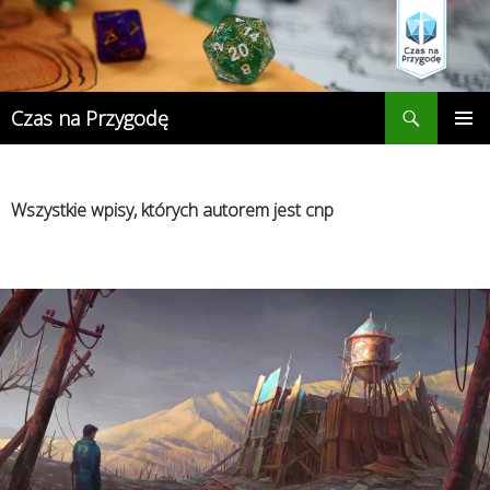
Przejdź
do
treści
Szukaj
Czas na Przygodę
MENU
GŁÓWN
Wszystkie wpisy, których autorem jest cnp