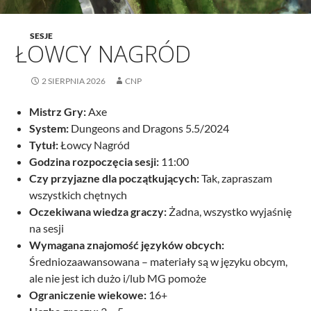
SESJE
ŁOWCY NAGRÓD
2 SIERPNIA 2026
CNP
Mistrz Gry:
Axe
System:
Dungeons and Dragons 5.5/2024
Tytuł:
Łowcy Nagród
Godzina rozpoczęcia sesji:
11:00
Czy przyjazne dla początkujących:
Tak, zapraszam
wszystkich chętnych
Oczekiwana wiedza graczy:
Żadna, wszystko wyjaśnię
na sesji
Wymagana znajomość języków obcych:
Średniozaawansowana – materiały są w języku obcym,
ale nie jest ich dużo i/lub MG pomoże
Ograniczenie wiekowe:
16+