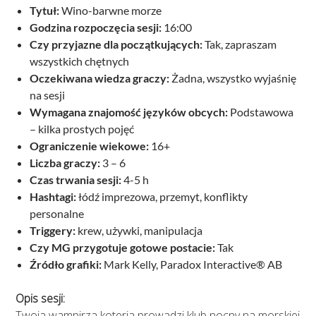
Tytuł:
Wino-barwne morze
Godzina rozpoczęcia sesji:
16:00
Czy przyjazne dla początkujących:
Tak, zapraszam
wszystkich chętnych
Oczekiwana wiedza graczy:
Żadna, wszystko wyjaśnię
na sesji
Wymagana znajomość języków obcych:
Podstawowa
– kilka prostych pojęć
Ograniczenie wiekowe:
16+
Liczba graczy:
3 – 6
Czas trwania sesji:
4-5 h
Hashtagi:
łódź imprezowa, przemyt, konflikty
personalne
Triggery:
krew, używki, manipulacja
Czy MG przygotuje gotowe postacie:
Tak
Źródło grafiki:
Mark Kelly, Paradox Interactive® AB
Opis sesji:
Twoja wampirza koteria prowadzi klub nocny na morskiej