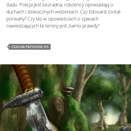
śladu. Policja jest bezradna, robotnicy opowiadają o
duchach i dziwacznych widzeniach. Czy Edouard został
porwany? Czy też w opowieściach o zjawach
nawiedzających te tereny jest ziarno prawdy?
CZAS NA PRZYGODĘ 195