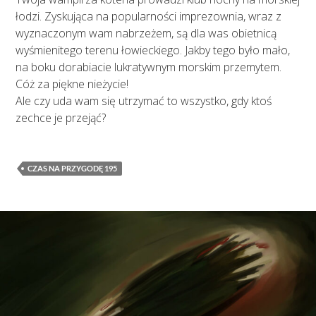
łodzi. Zyskująca na popularności imprezownia, wraz z
wyznaczonym wam nabrzeżem, są dla was obietnicą
wyśmienitego terenu łowieckiego. Jakby tego było mało,
na boku dorabiacie lukratywnym morskim przemytem.
Cóż za piękne nieżycie!
Ale czy uda wam się utrzymać to wszystko, gdy ktoś
zechce je przejąć?
CZAS NA PRZYGODĘ 195