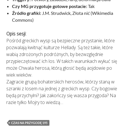
Czy MG przygotuje gotowe postacie:
Tak
Źródło grafiki:
J.M. Strudwick, Złota nić (Wikimedia
Commons)
Opis sesji:
Pośród greckich wysp są bezpieczne przystanie, które
pozwalają kwitnąć kulturze Hellady. Są też takie, które
wabią zdrożonych podróżnych, by bezwzględnie
przypieczętować ich los. W takich warunkach wykuć się
może Chwała herosa, którą głosić będą aojdowie po
wiek wieków.
Zagracie grupą bohaterskich herosów, którzy staną w
szranki z losem na jednej z greckich wysp. Czy bogowie
będą przychylni? Jak zakończy się wasza przygoda? Na
razie tylko Mojry to wiedzą…
CZAS NA PRZYGODĘ 195