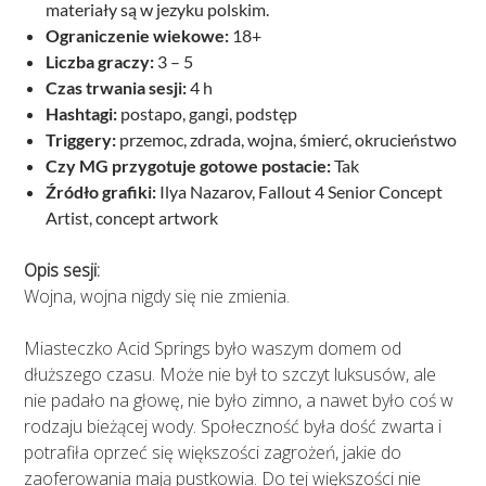
materiały są w jezyku polskim.
Ograniczenie wiekowe:
18+
Liczba graczy:
3 – 5
Czas trwania sesji:
4 h
Hashtagi:
postapo, gangi, podstęp
Triggery:
przemoc, zdrada, wojna, śmierć, okrucieństwo
Czy MG przygotuje gotowe postacie:
Tak
Źródło grafiki:
Ilya Nazarov, Fallout 4 Senior Concept
Artist, concept artwork
Opis sesji:
Wojna, wojna nigdy się nie zmienia.
Miasteczko Acid Springs było waszym domem od
dłuższego czasu. Może nie był to szczyt luksusów, ale
nie padało na głowę, nie było zimno, a nawet było coś w
rodzaju bieżącej wody. Społeczność była dość zwarta i
potrafiła oprzeć się większości zagrożeń, jakie do
zaoferowania mają pustkowia. Do tej większości nie