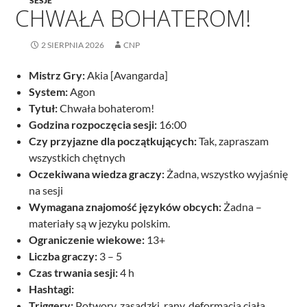
SESJE
CHWAŁA BOHATEROM!
2 SIERPNIA 2026
CNP
Mistrz Gry:
Akia [Avangarda]
System:
Agon
Tytuł:
Chwała bohaterom!
Godzina rozpoczęcia sesji:
16:00
Czy przyjazne dla początkujących:
Tak, zapraszam
wszystkich chętnych
Oczekiwana wiedza graczy:
Żadna, wszystko wyjaśnię
na sesji
Wymagana znajomość języków obcych:
Żadna –
materiały są w jezyku polskim.
Ograniczenie wiekowe:
13+
Liczba graczy:
3 – 5
Czas trwania sesji:
4 h
Hashtagi:
Triggery:
Potwory, zasadzki, rany, deformacja ciała