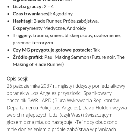
Liczba graczy:
2 – 4
Czas trwania sesji:
4 godziny
Hashtagi:
Blade Runner, Próba zabójstwa,
Eksperymenty Medyczne, Androidy
Triggery:
trauma, śmierć bliskiej osoby, uzależnienie,
przemoc, terroryzm
Czy MG przygotuje gotowe postacie:
Tak
Źródło grafiki:
Paul Making Sammon (Future noir. The
Making of Blade Runner)
Opis sesji:
26 października 2037 r., mglisty i ddżysty poniedziałkowy
poranek w Los Angeles przyszłości. Spanikowany
naczelnik BWR LAPD (Biura Wykrywania Replikantów
Departamentu Policji Los Angeles), David Holden wzywa
swoich najlepszych ludzi (czyli Was) i świszczącym
głosem oznajmia, co następuje: -Tej nocy obudzono
mnie doniesieniem o próbie zabójstwa w piwnicach