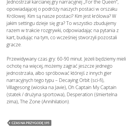
Jednostrzał karcianej gry narracyjnej „For the Queen”,
opowiadającej o podróży naszych postaci w orszaku
Królowej. Kim są nasze postaci? Kim jest królowa? W
jakim settingu dzieje się gra? To wszystko zbudujemy
razem w trakcie rozgrywki, odpowiadając na pytania z
kart, budując na tym, co wcześniej stworzyli pozostali
gracze.
Przewidywany czas gry: 60-90 minut. Jeżeli będziemy mieli
ochotę na więcej, możemy zagrać jeszcze jednego
jednostrzała, albo spróbować którejś z innych gier
narracyjnych tego typu – Decaying Orbit (sci-fi),
Villagesong (wioska na Javie), Oh Captain My Captain
(statek / drużyna sportowa), Desperation (śmiertelna
zima), The Zone (Annihilation).
CZAS NA PRZYGODĘ 195