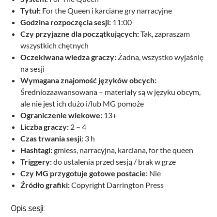
Tytuł:
For the Queen i karciane gry narracyjne
Godzina rozpoczęcia sesji:
11:00
Czy przyjazne dla początkujących:
Tak, zapraszam
wszystkich chętnych
Oczekiwana wiedza graczy:
Żadna, wszystko wyjaśnię
na sesji
Wymagana znajomość języków obcych:
Średniozaawansowana – materiały są w języku obcym,
ale nie jest ich dużo i/lub MG pomoże
Ograniczenie wiekowe:
13+
Liczba graczy:
2 – 4
Czas trwania sesji:
3 h
Hashtagi:
gmless, narracyjna, karciana, for the queen
Triggery:
do ustalenia przed sesją / brak w grze
Czy MG przygotuje gotowe postacie:
Nie
Źródło grafiki:
Copyright Darrington Press
Opis sesji: