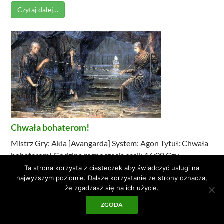
Czytaj dalej…
Chwała bohaterom!
Mistrz Gry: Akia [Avangarda] System: Agon Tytuł: Chwała
bohaterom! Godzina rozpoczęcia sesji: 16:00 Czy
przyjazne dla początkujących: Tak, zapraszam wszystkich ...
Ta strona korzysta z ciasteczek aby świadczyć usługi na
najwyższym poziomie. Dalsze korzystanie ze strony oznacza,
Czytaj dalej…
że zgadzasz się na ich użycie.
ZGODA