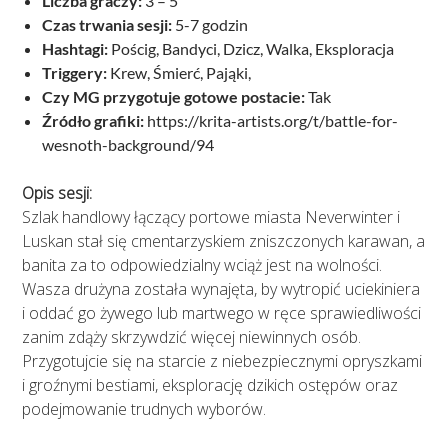
Liczba graczy:
3 – 5
Czas trwania sesji:
5-7 godzin
Hashtagi:
Pościg, Bandyci, Dzicz, Walka, Eksploracja
Triggery:
Krew, Śmierć, Pająki,
Czy MG przygotuje gotowe postacie:
Tak
Źródło grafiki:
https://krita-artists.org/t/battle-for-
wesnoth-background/94
Opis sesji:
​Szlak handlowy łączący portowe miasta Neverwinter i
Luskan stał się cmentarzyskiem zniszczonych karawan, a
banita za to odpowiedzialny wciąż jest na wolności.
Wasza drużyna została wynajęta, by wytropić uciekiniera
i oddać go żywego lub martwego w ręce sprawiedliwości
zanim zdąży skrzywdzić więcej niewinnych osób.
Przygotujcie się na starcie z niebezpiecznymi opryszkami
i groźnymi bestiami, eksplorację dzikich ostępów oraz
podejmowanie trudnych wyborów.