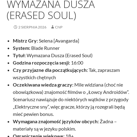
WYMAZANA DUSZA
(ERASED SOUL)
2 SIERPNIA 2026
CNP
Mistrz Gry:
Selena [Avangarda]
System:
Blade Runner
Tytuł:
Wymazana Dusza (Erased Soul)
Godzina rozpoczęcia sesji:
16:00
Czy przyjazne dla początkujących:
Tak, zapraszam
wszystkich chętnych
Oczekiwana wiedza graczy:
Mile widziana (choć nie
obowiązkowa) znajomość filmów o „Łowcy Androidów”.
Scenariusz nawiązuje do niektórych wątków z przygody
„Elektryczne sny”, więc gracze, którzy ją rozegrali będą
mieć pewien bonus.
Wymagana znajomość języków obcych:
Żadna –
materiały są w jezyku polskim.
Ograniczenie wiekowe:
18+