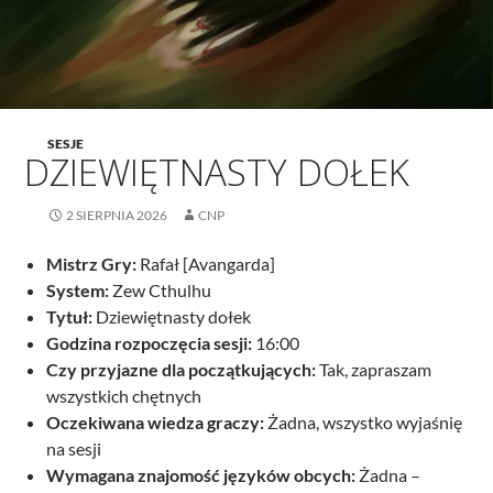
SESJE
DZIEWIĘTNASTY DOŁEK
2 SIERPNIA 2026
CNP
Mistrz Gry:
Rafał [Avangarda]
System:
Zew Cthulhu
Tytuł:
Dziewiętnasty dołek
Godzina rozpoczęcia sesji:
16:00
Czy przyjazne dla początkujących:
Tak, zapraszam
wszystkich chętnych
Oczekiwana wiedza graczy:
Żadna, wszystko wyjaśnię
na sesji
Wymagana znajomość języków obcych:
Żadna –