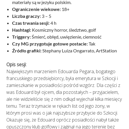
materiały są w jezyku polskim.
Ograniczenie wiekowe:
18+
Liczba graczy:
3 – 5
Czas trwania sesji:
4 h
Hashtagi:
Kosmiczny horror, śledztwo, golf
Triggery:
Śmierć, obłęd, uwięzienie, ciemność
Czy MG przygotuje gotowe postacie:
Tak
Źródło grafiki:
Stephany Luiza Ongarrato, ArtStation
Opis sesji:
Największym marzeniem Edouarda Pegara, bogatego
francuskiego przedsiębiorcy, była emerytura w Szkocji i
zamieszkanie w posiadłości pośród wzgórz. Dla części z
was Edouard był ojcem, dla pozostałych – przyjacielem,
ale nie widzieliście się z nim odkąd wyjechał kilka miesięcy
temu. Teraz trzymacie w rękach list od jego żony, w
którym prosi was o jak najszybsze przybycie do Szkocji.
Okazuje się, że Edouard oprócz posiadłości nabył także
opuszczony klub golfowy i zaginął na jego terenie bez