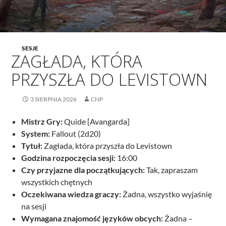
SESJE
ZAGŁADA, KTÓRA
PRZYSZŁA DO LEVISTOWN
3 SIERPNIA 2026
CNP
Mistrz Gry:
Quide [Avangarda]
System:
Fallout (2d20)
Tytuł:
Zagłada, która przyszła do Levistown
Godzina rozpoczęcia sesji:
16:00
Czy przyjazne dla początkujących:
Tak, zapraszam
wszystkich chętnych
Oczekiwana wiedza graczy:
Żadna, wszystko wyjaśnię
na sesji
Wymagana znajomość języków obcych:
Żadna –