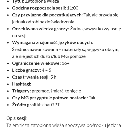
Tytuł:
Zatopiona Wieża
Godzina rozpoczęcia sesji:
11:00
Czy przyjazne dla początkujących:
Tak, ale przyda się
jednak odrobina doświadczenia
Oczekiwana wiedza graczy:
Żadna, wszystko wyjaśnię
na sesji
Wymagana znajomość języków obcych:
Średniozaawansowana – materiały są w języku obcym,
ale nie jest ich dużo i/lub MG pomoże
Ograniczenie wiekowe:
16+
Liczba graczy:
4 – 5
Czas trwania sesji:
5 h
Hashtagi:
Triggery:
przemoc, śmierć, tonięcie
Czy MG przygotuje gotowe postacie:
Tak
Źródło grafiki:
chatGPT
Opis sesji:
Tajemnicza zatopiona wieża spoczywa pośrodku jeziora