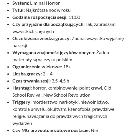
System:
Liminal Horror
Tytuł:
Najkrótsza noc w roku
Godzina rozpoczęcia sesji:
11:00
Czy przyjazne dla początkujących:
Tak, zapraszam
wszystkich chętnych
Oczekiwana wiedza graczy:
Żadna, wszystko wyjaśnię
na sesji
Wymagana znajomość języków obcych:
Żadna –
materiały są w jezyku polskim.
Ograniczenie wiekowe:
18+
Liczba graczy:
2 – 4
Czas trwania sesji:
3,5-4,5 h
Hashtagi:
horror, kombinowanie, point crawl, Old
School Revival, New School Revolution
Triggery:
morderstwo, narkotyki, niewolnictwo,
kontrola umysłu, okultyzm, ksenofobia, prawdziwe
religie, nawiązania do prawdziwych tragicznych
wydarzeń
Czy MG przygotuje gotowe postacie:
Nie