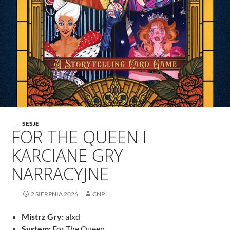
SESJE
FOR THE QUEEN I
KARCIANE GRY
NARRACYJNE
2 SIERPNIA 2026
CNP
Mistrz Gry:
alxd
System:
For The Queen