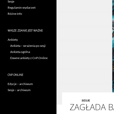
Sesje
Regulamin wydarzeń
Różne info
WASZE ZDANIE JEST WAŻNE
Ankiety
Ankieta – wrażenia po sesji
Ankieta ogólna
Dawne ankiety z CnP.Online
CNP.ONLINE
Edycje – archiwum
Sesje – archiwum
SESJE
ZAGŁADA 