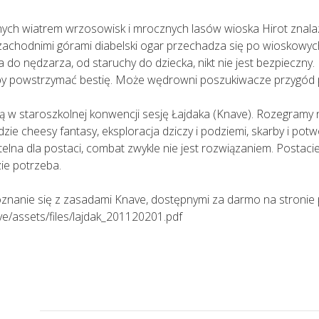
h wiatrem wrzosowisk i mrocznych lasów wioska Hirot znalazł
zachodnimi górami diabelski ogar przechadza się po wioskowych
o nędzarza, od staruchy do dziecka, nikt nie jest bezpieczny. Na
 by powstrzymać bestię. Może wędrowni poszukiwacze przygód 
 w staroszkolnej konwencji sesję Łajdaka (Knave). Rozegram
zie cheesy fantasy, eksploracja dziczy i podziemi, skarby i potw
lna dla postaci, combat zwykle nie jest rozwiązaniem. Postaci
zie potrzeba.
znanie się z zasadami Knave, dostępnymi za darmo na stronie
ave/assets/files/lajdak_201120201.pdf