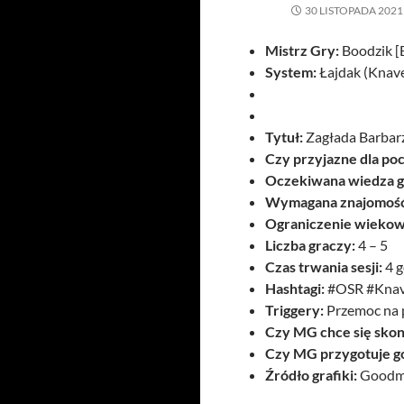
30 LISTOPADA 2021
Mistrz Gry:
Boodzik [
System:
Łajdak (Knav
Tytuł:
Zagłada Barbar
Czy przyjazne dla po
Oczekiwana wiedza g
Wymagana znajomość 
Ograniczenie wiekow
Liczba graczy:
4 – 5
Czas trwania sesji:
4 g
Hashtagi:
#OSR #Knave
Triggery:
Przemoc na 
Czy MG chce się skon
Czy MG przygotuje g
Źródło grafiki:
Goodm