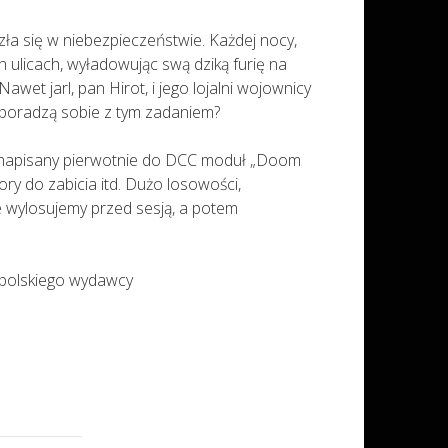
a się w niebezpieczeństwie. Każdej nocy,
 ulicach, wyładowując swą dziką furię na
wet jarl, pan Hirot, i jego lojalni wojownicy
poradzą sobie z tym zadaniem?
y napisany pierwotnie do DCC moduł „Doom
ory do zabicia itd. Dużo losowości,
e wylosujemy przed sesją, a potem
 polskiego wydawcy