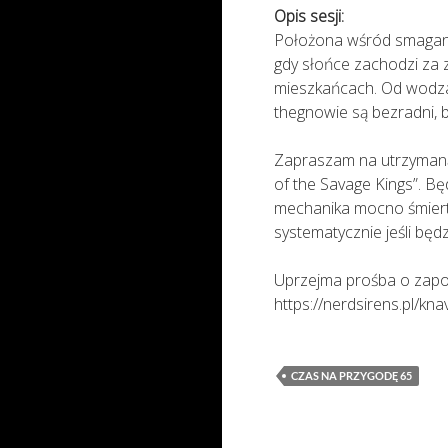
Opis sesji:
Położona wśród smaganyc
gdy słońce zachodzi za 
mieszkańcach. Od wodza d
thegnowie są bezradni,
Zapraszam na utrzymaną
of the Savage Kings”. Będ
mechanika mocno śmierte
systematycznie jeśli będ
Uprzejma prośba o zapo
https://nerdsirens.pl/kn
CZAS NA PRZYGODĘ 65