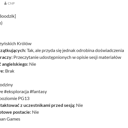
CNP
Boodzik]
e)
zyńskich Królów
czątkujących:
Tak, ale przyda się jednak odrobina doświadczenia
raczy:
Przeczytanie udostępnionych w opisie sesji materiałów
angielskiego:
Nie
e:
Brak
odziny
 #eksploracja #fantasy
poziomie PG13
taktować z uczestnikami przed sesją:
Nie
otowe postacie:
Nie
an Games