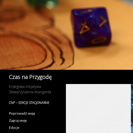
Przejdź
do
treści
Szukaj
Czas na Przygodę
Erpegowa inicjatywa
Stowarzyszenia Avangarda
CNP – EDYCJE STACJONARNE
Poprowadź sesję
Zagraj sesję
Edycje