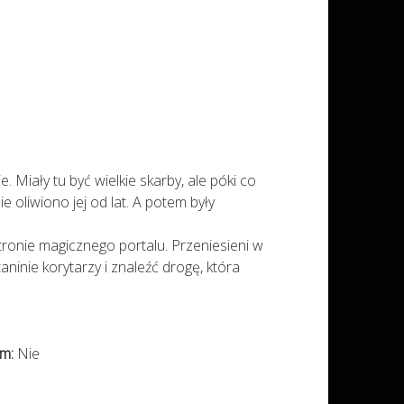
e. Miały tu być wielkie skarby, ale póki co
ie oliwiono jej od lat. A potem były
stronie magicznego portalu. Przeniesieni w
ninie korytarzy i znaleźć drogę, która
im:
Nie