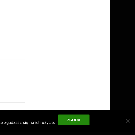
ZGODA
e zgadzasz się na ich użycie.