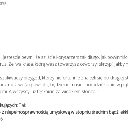
EFIR
… jesteście pewni, że szliście korytarzem tak długo, jak powinniści
 gruz. Żeliwa krata, którą wasz towarzysz otworzył skrzypi, jakby n
szukiwaczy przygód, którzy niefortunnie znaleźli się po drugiej 
bez możliwości powrotu, będziecie musieli poradzić sobie w pląta
mi. A wszyscy już tęsknicie za widokiem słońca…’
kujących:
Tak
 z niepełnosprawnością umysłową w stopniu średnim bądź lekk
6+