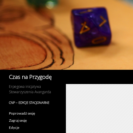
Przejdź
do
treści
Szukaj
Czas na Przygodę
Erpegowa inicjatywa
Stowarzyszenia Avangarda
CNP – EDYCJE STACJONARNE
Poprowadź sesję
Zagraj sesję
Edycje