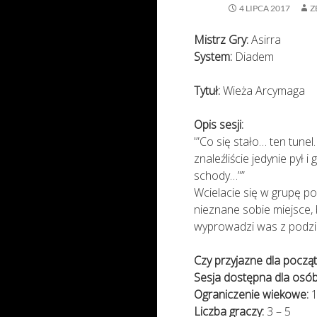
4 LIPCA 2017
Z
Mistrz Gry:
Asirra
System:
Diadem
Tytuł:
Wieża Arcymaga
Opis sesji:
'”Co się stało… ten tunel
znaleźliście jedynie pył i
schody…””
Wcielacie się w grupę po
nieznane sobie miejsce, 
wyprowadzi was z podzie
Czy przyjazne dla począt
Sesja dostępna dla osób
Ograniczenie wiekowe:
1
Liczba graczy:
3 – 5