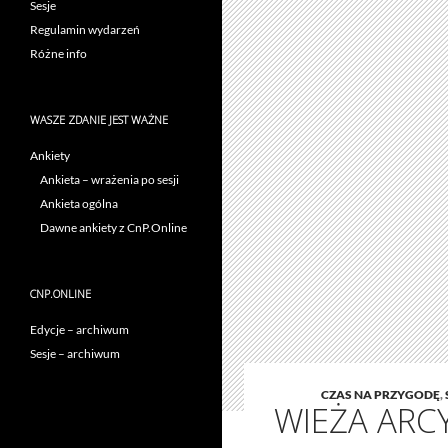
Sesje
Regulamin wydarzeń
Różne info
WASZE ZDANIE JEST WAŻNE
Ankiety
Ankieta – wrażenia po sesji
Ankieta ogólna
Dawne ankiety z CnP.Online
CNP.ONLINE
Edycje – archiwum
Sesje – archiwum
CZAS NA PRZYGODĘ
,
WIEŻA AR