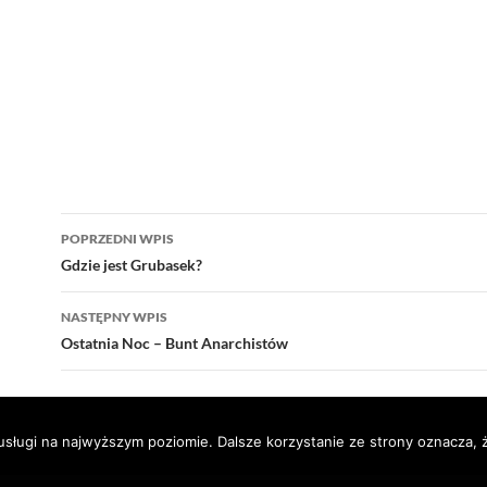
Nawigacja
POPRZEDNI WPIS
wpisu
Gdzie jest Grubasek?
NASTĘPNY WPIS
Ostatnia Noc – Bunt Anarchistów
usługi na najwyższym poziomie. Dalsze korzystanie ze strony oznacza, ż