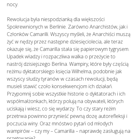
nocy.
Rewolucja była niespodzianką dla większości
Spokrewnionych w Berlinie. Zarówno Anarchistów, jak i
Członków Camarilli. Wszyscy myśleli, że Anarchiści muszą
żyć w nędzy przez następne dziesięciolecia, ale teraz
okazuje się, że Camarilla stała się papierowym tygrysem.
Upadek władzy i rozpaczliwa walka o przeżycie to
nastrój dzisiejszego Berlina. Wampiry, które były częścią
reżimu dyktatorskiego księcia Wilhelma, podobnie jak
wszyscy słudzy tyranów w czasach rewolucji, będą
musieli stawić czoło konsekwencjom ich działań.
Przypomnij sobie wszystkie historie o dyktatorach i ich
współmałżonkach, którzy polują na obywateli, których
uciskają i wiesz, co się wydarzy. To czy stary reżim
przetrwa powinno przynieść pewną dozę autorefleksji i
poczucia winy. Oraz mnóstwo pytań od młodych
wampirów – czy my – Camarilla – naprawdę zasługują na
przetrwanie?