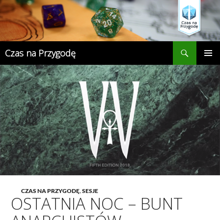
Przejdź
do
treści
Szukaj
Czas na Przygodę
MENU
GŁÓWN
CZAS NA PRZYGODĘ
,
SESJE
OSTATNIA NOC – BUNT