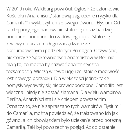
W 2010 roku Waldburg powrócił. Ogłosił, że członkowie
Kościoła i Anarchiści „”stanowią zagrożenie i ryzyko dla
Camarilla”” i wykluczył ich ze swego Dworu i Elysium. Od
tamtej pory jego panowanie stało się coraz bardziej
podobne i podobne do rządów jego ojca. Stało się
krwawym obrazem złego zarządzanie ze
skorumpowanym i podzielonym Primogen. Oczywiście,
niektórzy ze Spokrewnionych Anarchistów w Berlinie
mają to, co można by nazwać anarchistyczną
tożsamością. Wierzą w rewolucję i że istnieje możliwość
jest nowego porządku. Dla większości jednak takie
pomysły wydawały się nieprawdopodobne. Camarilla jest
wieczna i nigdy nie zostać złamana. Dla wielu wampirów
Berlina, Anarchiści stali się chlebem powszednim..
Oznacza to, że nie zapraszano tych wampirów Elysium i
do Camarilla, można powiedzieć, że traktowano ich jak
gówno, a ich obowiązkiem było uciekanie przed potężną
Camarillą. Taki był powszechny pogląd. Aż do ostatniej