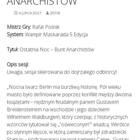
ANARCHISTÓW
4 LIPCA 2017
ZEFIR
Mistrz Gry:
Rafał Pośnik
System:
Wampir Maskarada 5 Edycja
Tytuł:
Ostatnia Noc – Bunt Anarchistów
Opis sesji:
Uwaga, sesja skierowana do dojrzałego odbiorcy!
„Nocna twarz Berlin ma burzliwą historię. Pół wieku
miasto było definiowane poprzez konflikt między dwoma
książętami – nędznym feudalnym panem Gustavem
Breidensteinem na wschodzie i jego dzieckiem
Wilhelmem Waldburgem, który czerpiąc z historycznych
wzorców tytułował się „”oświeconym”” władcą. Wkrótce
po słynnym klęsce, w którą zamieszany był zdradziecki
Starszy – podszywający się pod samego Caine-, Gustav