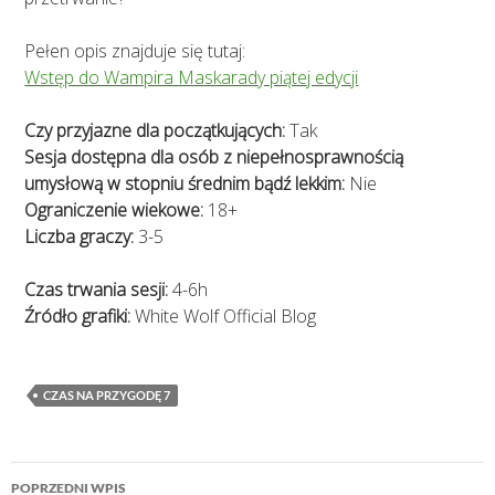
Pełen opis znajduje się tutaj:
Wstęp do Wampira Maskarady piątej edycji
Czy przyjazne dla początkujących:
Tak
Sesja dostępna dla osób z niepełnosprawnością
umysłową w stopniu średnim bądź lekkim:
Nie
Ograniczenie wiekowe:
18+
Liczba graczy:
3-5
Czas trwania sesji:
4-6h
Źródło grafiki:
White Wolf Official Blog
CZAS NA PRZYGODĘ 7
Nawigacja
POPRZEDNI WPIS