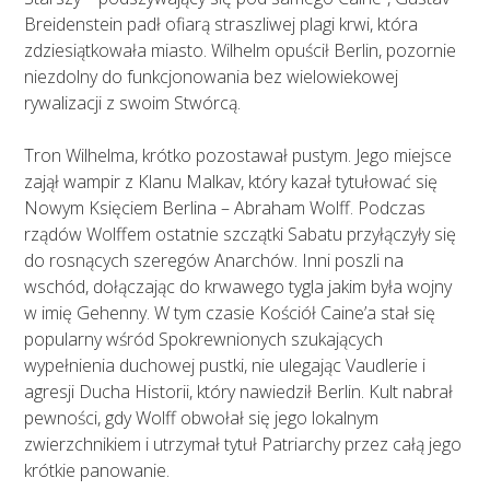
Breidenstein padł ofiarą straszliwej plagi krwi, która
zdziesiątkowała miasto. Wilhelm opuścił Berlin, pozornie
niezdolny do funkcjonowania bez wielowiekowej
rywalizacji z swoim Stwórcą.
Tron Wilhelma, krótko pozostawał pustym. Jego miejsce
zajął wampir z Klanu Malkav, który kazał tytułować się
Nowym Księciem Berlina – Abraham Wolff. Podczas
rządów Wolffem ostatnie szczątki Sabatu przyłączyły się
do rosnących szeregów Anarchów. Inni poszli na
wschód, dołączając do krwawego tygla jakim była wojny
w imię Gehenny. W tym czasie Kościół Caine’a stał się
popularny wśród Spokrewnionych szukających
wypełnienia duchowej pustki, nie ulegając Vaudlerie i
agresji Ducha Historii, który nawiedził Berlin. Kult nabrał
pewności, gdy Wolff obwołał się jego lokalnym
zwierzchnikiem i utrzymał tytuł Patriarchy przez całą jego
krótkie panowanie.