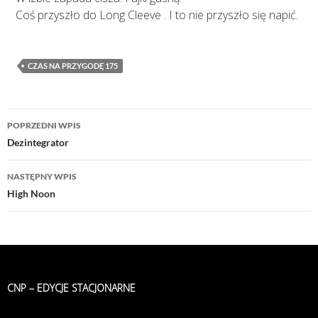
Coś przyszło do Long Cleeve . I to nie przyszło się napić.
CZAS NA PRZYGODĘ 175
Nawigacja
POPRZEDNI WPIS
wpisu
Dezintegrator
NASTĘPNY WPIS
High Noon
CNP – EDYCJE STACJONARNE