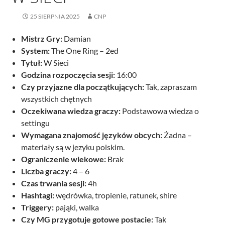
25 SIERPNIA 2025
CNP
Mistrz Gry:
Damian
System:
The One Ring – 2ed
Tytuł:
W Sieci
Godzina rozpoczęcia sesji:
16:00
Czy przyjazne dla początkujących:
Tak, zapraszam
wszystkich chętnych
Oczekiwana wiedza graczy:
Podstawowa wiedza o
settingu
Wymagana znajomość języków obcych:
Żadna –
materiały są w jezyku polskim.
Ograniczenie wiekowe:
Brak
Liczba graczy:
4 – 6
Czas trwania sesji:
4h
Hashtagi:
wędrówka, tropienie, ratunek, shire
Triggery:
pająki, walka
Czy MG przygotuje gotowe postacie:
Tak