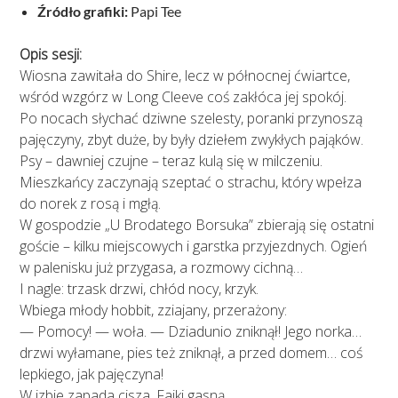
Źródło grafiki:
Papi Tee
Opis sesji:
Wiosna zawitała do Shire, lecz w północnej ćwiartce,
wśród wzgórz w Long Cleeve coś zakłóca jej spokój.
Po nocach słychać dziwne szelesty, poranki przynoszą
pajęczyny, zbyt duże, by były dziełem zwykłych pająków.
Psy – dawniej czujne – teraz kulą się w milczeniu.
Mieszkańcy zaczynają szeptać o strachu, który wpełza
do norek z rosą i mgłą.
W gospodzie „U Brodatego Borsuka” zbierają się ostatni
goście – kilku miejscowych i garstka przyjezdnych. Ogień
w palenisku już przygasa, a rozmowy cichną…
I nagle: trzask drzwi, chłód nocy, krzyk.
Wbiega młody hobbit, zziajany, przerażony:
— Pomocy! — woła. — Dziadunio zniknął! Jego norka…
drzwi wyłamane, pies też zniknął, a przed domem… coś
lepkiego, jak pajęczyna!
W izbie zapada cisza. Fajki gasną.