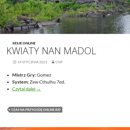
SESJE ONLINE
KWIATY NAN MADOL
19 STYCZNIA 2021
CNP
Mistrz Gry:
Gomez
System:
Zew Cthulhu 7ed.
Kwiaty Nan Madol
Czytaj dalej
→
CZAS NA PRZYGODĘ ONLINE #20