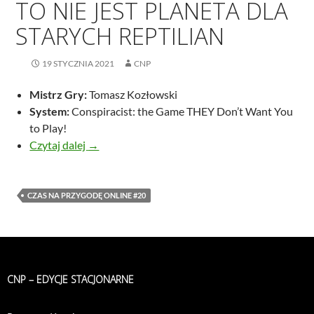
TO NIE JEST PLANETA DLA
STARYCH REPTILIAN
19 STYCZNIA 2021
CNP
Mistrz Gry:
Tomasz Kozłowski
System:
Conspiracist: the Game THEY Don’t Want You
to Play!
To nie jest planeta dla starych reptilian
Czytaj dalej
→
CZAS NA PRZYGODĘ ONLINE #20
CNP – EDYCJE STACJONARNE