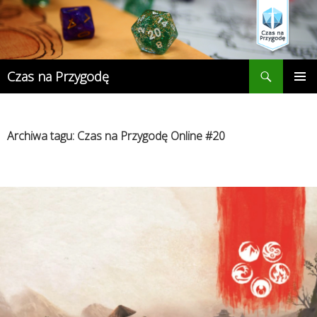
Przejdź
do
treści
Szukaj
Czas na Przygodę
MENU
GŁÓWN
Archiwa tagu: Czas na Przygodę Online #20