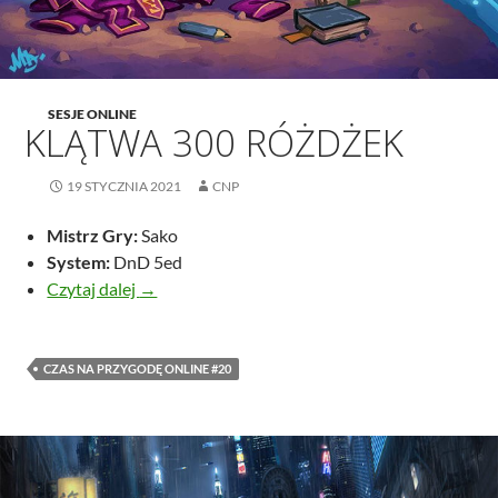
SESJE ONLINE
KLĄTWA 300 RÓŻDŻEK
19 STYCZNIA 2021
CNP
Mistrz Gry:
Sako
System:
DnD 5ed
Klątwa 300 różdżek
Czytaj dalej
→
CZAS NA PRZYGODĘ ONLINE #20