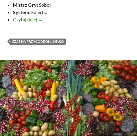
Mistrz Gry:
Sobol
System:
Fajerbol
Władca Huśtawki: Szturm na Piaskownice
Czytaj dalej
→
CZAS NA PRZYGODĘ ONLINE #20