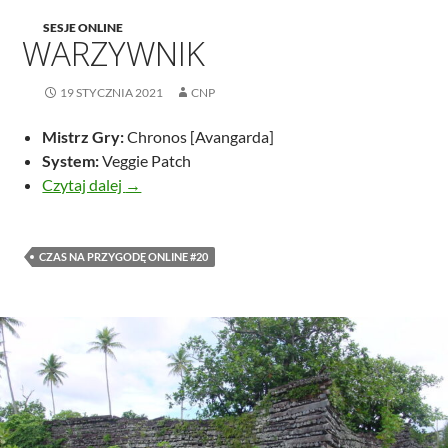
SESJE ONLINE
WARZYWNIK
19 STYCZNIA 2021
CNP
Mistrz Gry:
Chronos [Avangarda]
System:
Veggie Patch
Warzywnik
Czytaj dalej
→
CZAS NA PRZYGODĘ ONLINE #20