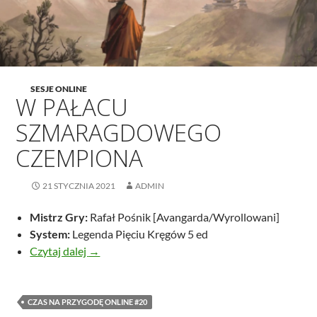
SESJE ONLINE
W PAŁACU
SZMARAGDOWEGO
CZEMPIONA
21 STYCZNIA 2021
ADMIN
Mistrz Gry:
Rafał Pośnik [Avangarda/Wyrollowani]
System:
Legenda Pięciu Kręgów 5 ed
W pałacu Szmaragdowego Czempiona
Czytaj dalej
→
CZAS NA PRZYGODĘ ONLINE #20