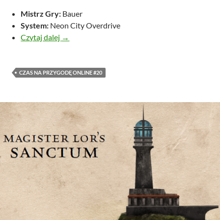
Mistrz Gry:
Bauer
System:
Neon City Overdrive
Pasuje jak ulał
Czytaj dalej
→
CZAS NA PRZYGODĘ ONLINE #20