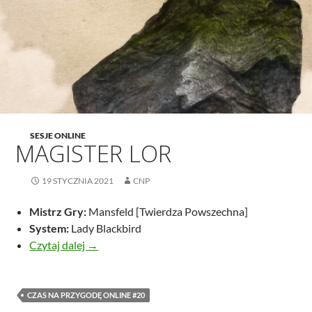
SESJE ONLINE
MAGISTER LOR
19 STYCZNIA 2021
CNP
Mistrz Gry:
Mansfeld [Twierdza Powszechna]
System:
Lady Blackbird
Magister Lor
Czytaj dalej
→
CZAS NA PRZYGODĘ ONLINE #20