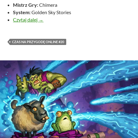
Mistrz Gry:
Chimera
System:
Golden Sky Stories
Crying in the Night
Czytaj dalej
→
CZAS NA PRZYGODĘ ONLINE #20