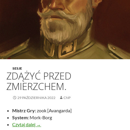
SESJE
ZDĄŻYĆ PRZED
ZMIERZCHEM.
29 PAŹDZIERNIKA 2022
CNP
Mistrz Gry:
zook [Avangarda]
System:
Mork-Borg
Zdążyć przed zmierzchem.
Czytaj dalej
→