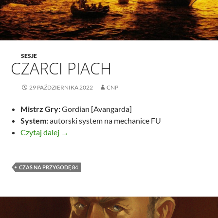
SESJE
CZARCI PIACH
29 PAŹDZIERNIKA 2022
CNP
Mistrz Gry:
Gordian [Avangarda]
System:
autorski system na mechanice FU
Czarci Piach
Czytaj dalej
→
CZAS NA PRZYGODĘ 84