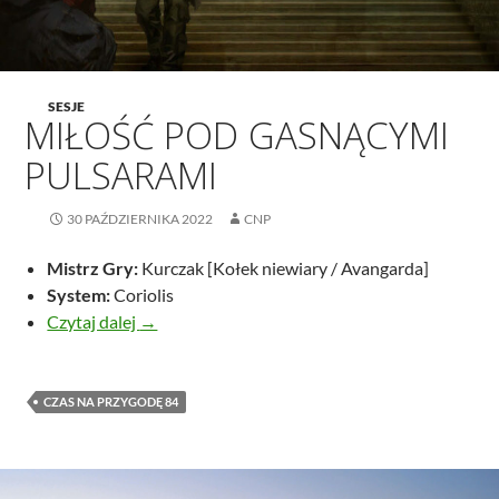
SESJE
MIŁOŚĆ POD GASNĄCYMI
PULSARAMI
30 PAŹDZIERNIKA 2022
CNP
Mistrz Gry:
Kurczak [Kołek niewiary / Avangarda]
System:
Coriolis
Miłość pod gasnącymi pulsarami
Czytaj dalej
→
CZAS NA PRZYGODĘ 84