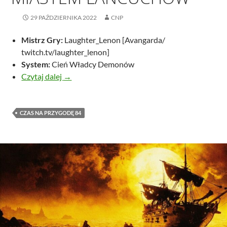
29 PAŹDZIERNIKA 2022
CNP
Mistrz Gry:
Laughter_Lenon [Avangarda/
twitch.tv/laughter_lenon]
System:
Cień Władcy Demonów
Miasto Dis zwane Miastem Łańcuchów
Czytaj dalej
→
CZAS NA PRZYGODĘ 84