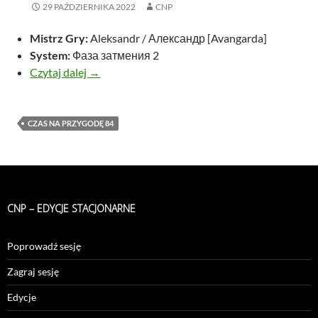
29 PAŹDZIERNIKA 2022
CNP
Mistrz Gry:
Aleksandr / Александр [Avangarda]
System:
Фаза затмения 2
Недоброжелательность
Czytaj dalej
→
CZAS NA PRZYGODĘ 84
CNP – EDYCJE STACJONARNE
Poprowadź sesję
Zagraj sesję
Edycje