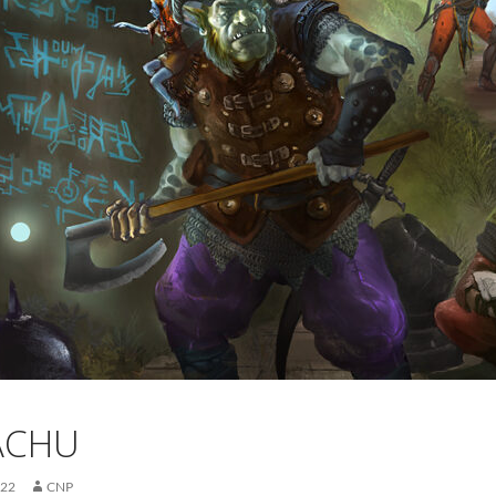
ACHU
022
CNP