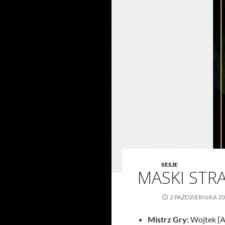
SESJE
MASKI STR
2 PAŹDZIERNIKA 2
Mistrz Gry:
Wojtek [A