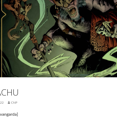
ACHU
022
CNP
vangarda]