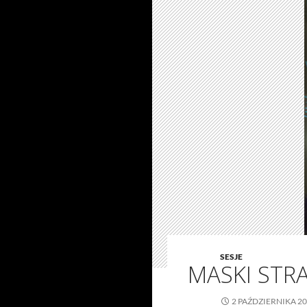
SESJE
MASKI STR
2 PAŹDZIERNIKA 2