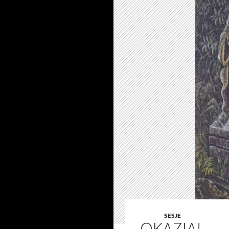
SESJE
OKAZJA!