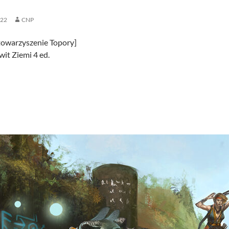
022
CNP
towarzyszenie Topory]
it Ziemi 4 ed.