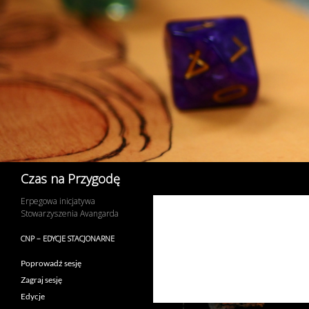
Przejdź
do
treści
Szukaj
Czas na Przygodę
Erpegowa inicjatywa
Stowarzyszenia Avangarda
CNP – EDYCJE STACJONARNE
Poprowadź sesję
Zagraj sesję
Edycje