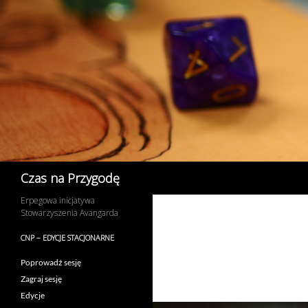
Przejdź
do
treści
Szukaj
Czas na Przygodę
Erpegowa inicjatywa
Stowarzyszenia Avangarda
CNP – EDYCJE STACJONARNE
Poprowadź sesję
Zagraj sesję
Edycje