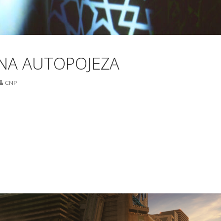
A AUTOPOJEZA
CNP
a autopojeza