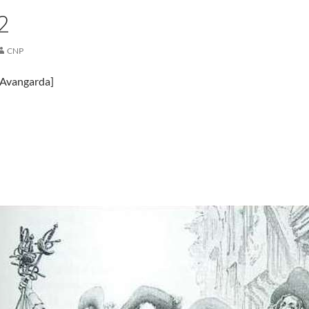
2
CNP
Avangarda]
2