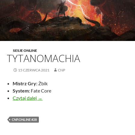
SESJE ONLINE
TYTANOMACHIA
15 CZERWCA 2021
CNP
Mistrz Gry:
Żbik
System:
Fate Core
Tytanomachia
Czytaj dalej
→
CNP.ONLINE #28