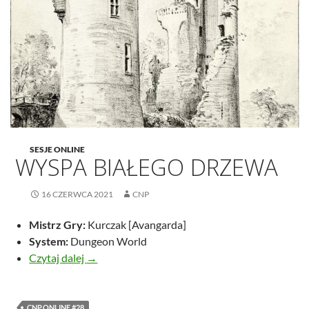
SESJE ONLINE
WYSPA BIAŁEGO DRZEWA
16 CZERWCA 2021
CNP
Mistrz Gry:
Kurczak [Avangarda]
System:
Dungeon World
Wyspa Białego Drzewa
Czytaj dalej
→
CNP.ONLINE #28