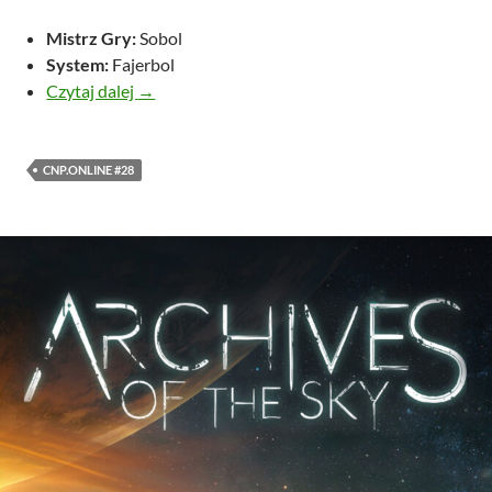
Mistrz Gry:
Sobol
System:
Fajerbol
Władca Huśtawki: Szturm na Piaskownice
Czytaj dalej
→
CNP.ONLINE #28