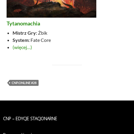
Tytanomachia
Mistrz Gry:
Żbik
System:
Fate Core
(więcej…)
CNP.ONLINE #28
CNP – EDYCJE STACJONARNE