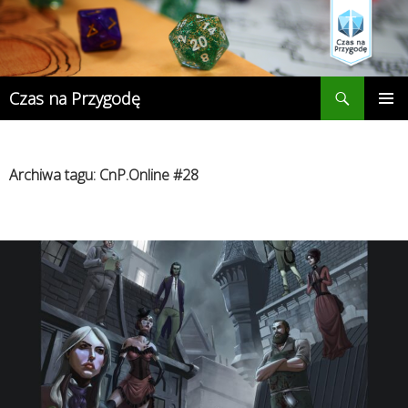
Przejdź
do
treści
Szukaj
Czas na Przygodę
MENU
GŁÓWN
Archiwa tagu: CnP.Online #28