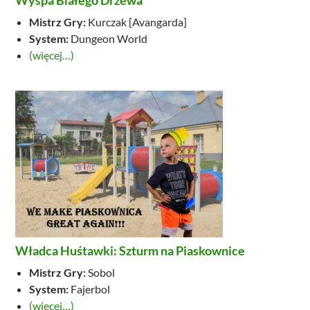
Mistrz Gry:
Kurczak [Avangarda]
System:
Dungeon World
(więcej…)
Władca Huśtawki: Szturm na Piaskownice
Mistrz Gry:
Sobol
System:
Fajerbol
(więcej…)