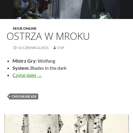
SESJE ONLINE
OSTRZA W MROKU
16 CZERWCA 2021
CNP
Mistrz Gry:
Wolfang
System:
Blades in the dark
Ostrza w mroku
Czytaj dalej
→
CNP.ONLINE #28