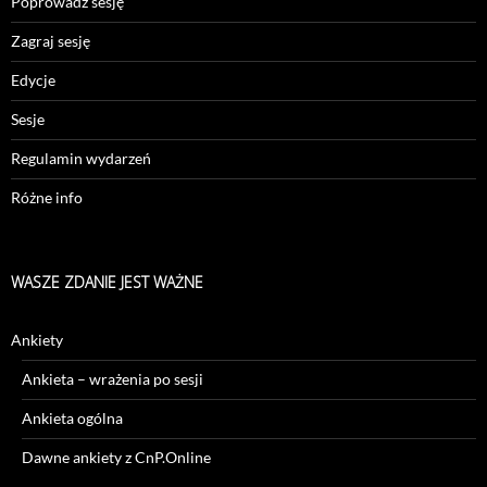
Poprowadź sesję
Zagraj sesję
Edycje
Sesje
Regulamin wydarzeń
Różne info
WASZE ZDANIE JEST WAŻNE
Ankiety
Ankieta – wrażenia po sesji
Ankieta ogólna
Dawne ankiety z CnP.Online