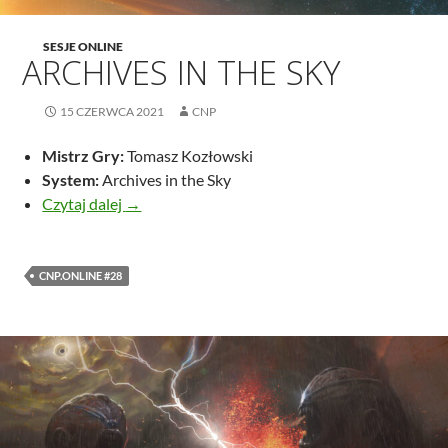
SESJE ONLINE
ARCHIVES IN THE SKY
15 CZERWCA 2021
CNP
Mistrz Gry:
Tomasz Kozłowski
System:
Archives in the Sky
Archives in the Sky
Czytaj dalej
→
CNP.ONLINE #28