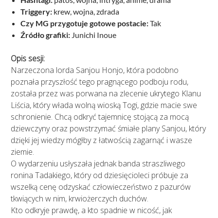
Triggery:
krew, wojna, zdrada
Czy MG przygotuje gotowe postacie:
Tak
Źródło grafiki:
Junichi Inoue
Opis sesji:
Narzeczona lorda Sanjou Honjo, która podobno
poznała przyszłość tego pragnącego podboju rodu,
została przez was porwana na zlecenie ukrytego Klanu
Liścia, który włada wolną wioską Togi, gdzie macie swe
schronienie. Chcą odkryć tajemnicę stojącą za mocą
dziewczyny oraz powstrzymać śmiałe plany Sanjou, który
dzięki jej wiedzy mógłby z łatwością zagarnąć i wasze
ziemie.
O wydarzeniu usłyszała jednak banda straszliwego
ronina Tadakiego, który od dziesięcioleci próbuje za
wszelką cenę odzyskać człowieczeństwo z pazurów
tkwiących w nim, krwiożerczych duchów.
Kto odkryje prawdę, a kto spadnie w nicość, jak