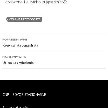
czerwona lilia symbolizująca śmierć?
CZAS NA PRZYGODĘ 176
Nawigacja
POPRZEDNI WPIS
wpisu
Krew świata ceną straty
NASTĘPNY WPIS
Ucieczka z więzienia
CNP – EDYCJE STACJONARNE
Poprowadź sesję