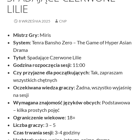
LILIE
8 WRZEŚNIA 2025
CNP
Mistrz Gry:
Miris
System:
Tenra Bansho Zero – The Game of Hyper Asian
Drama
Tytuł:
Spadające Czerwone Lilie
Godzina rozpoczęcia sesji:
11:00
Czy przyjazne dla początkujących:
Tak, zapraszam
wszystkich chętnych
Oczekiwana wiedza graczy:
Żadna, wszystko wyjaśnię
na sesji
Wymagana znajomość języków obcych:
Podstawowa
– kilka prostych pojęć
Ograniczenie wiekowe:
18+
Liczba graczy:
3 – 5
Czas trwania sesji:
3-4 godziny
Hashtagi:
patos, wojna, intryga, anime, drama