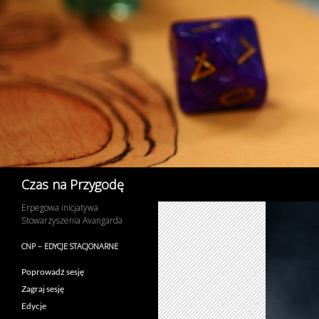
Przejdź
do
treści
Szukaj
Czas na Przygodę
Erpegowa inicjatywa
Stowarzyszenia Avangarda
CNP – EDYCJE STACJONARNE
Poprowadź sesję
Zagraj sesję
Edycje