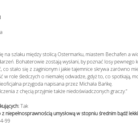
d
a
ę na szlaku między stolicą Ostermarku, miastem Bechafen a wios
arzeń. Bohaterowie zostają wysłani, by poznać losy pewnego ka
, co stało się z zaginionym i jakie tajemnice skrywa zarówno mie
 w role śledczych o niemałej odwadze, gdyż to, co spotkają, m
eoficjalna przygoda napisana przez Michała Bańkę.
enia z chęcią przyjmie także niedoświadczonych graczy.”
kujących:
Tak
 z niepełnosprawnością umysłową w stopniu średnim bądź lekk
4-99