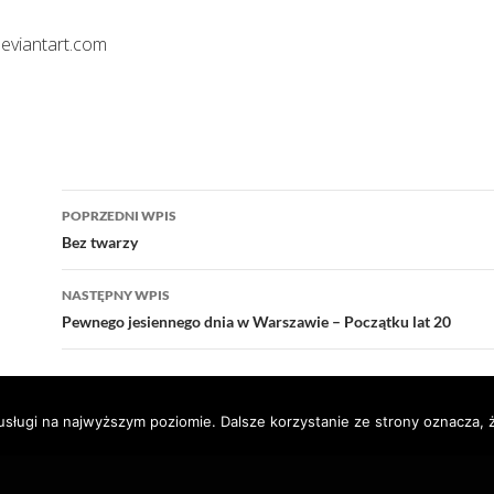
eviantart.com
Nawigacja
POPRZEDNI WPIS
wpisu
Bez twarzy
NASTĘPNY WPIS
Pewnego jesiennego dnia w Warszawie – Początku lat 20
usługi na najwyższym poziomie. Dalsze korzystanie ze strony oznacza, ż