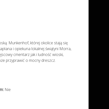
ką. Munkenhof, której okolice stają się
płana i opiekuna lokalnej świątyni Morra,
jscowy cmentarz jak i ludność wioski,
oże przyprawić o mocny dreszcz.
im:
Nie