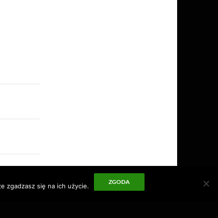
ZGODA
e zgadzasz się na ich użycie.