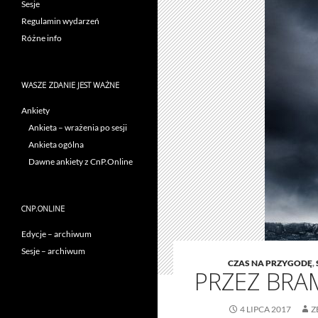
Sesje
Regulamin wydarzeń
Różne info
WASZE ZDANIE JEST WAŻNE
Ankiety
Ankieta – wrażenia po sesji
Ankieta ogólna
Dawne ankiety z CnP.Online
CNP.ONLINE
Edycje – archiwum
Sesje – archiwum
CZAS NA PRZYGODĘ
,
PRZEZ BRA
4 LIPCA 2017
Z