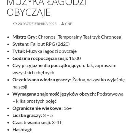
MUZYKA ŁAGODZI
OBYCZAJE
20 PAŹDZIERNIKA 2025
CNP
Mistrz Gry:
Chronos [Temporalny Teatrzyk Chronosa]
System:
Fallout RPG (2d20)
Tytuł:
Muzyka łagodzi obyczaje
Godzina rozpoczęcia sesji:
16:00
Czy przyjazne dla początkujących:
Tak, zapraszam
wszystkich chętnych
Oczekiwana wiedza graczy:
Żadna, wszystko wyjaśnię
na sesji
Wymagana znajomość języków obcych:
Podstawowa
– kilka prostych pojęć
Ograniczenie wiekowe:
16+
Liczba graczy:
3 – 5
Czas trwania sesji:
3-4 h
Hashtagi: