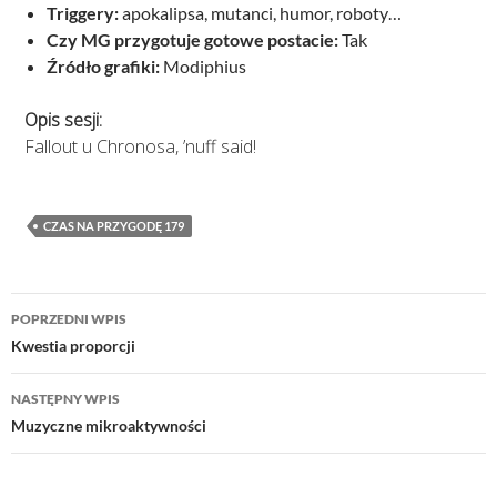
Triggery:
apokalipsa, mutanci, humor, roboty…
Czy MG przygotuje gotowe postacie:
Tak
Źródło grafiki:
Modiphius
Opis sesji:
Fallout u Chronosa, ’nuff said!
CZAS NA PRZYGODĘ 179
Nawigacja
POPRZEDNI WPIS
wpisu
Kwestia proporcji
NASTĘPNY WPIS
Muzyczne mikroaktywności