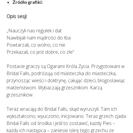
Źródło grafiki:
Opis sesji:
„Nauczyli nas regułek i dat
Nawbijali nam mądrości do łba
Powtarzali, co wolno, co nie
Przekazali, co jest dobre, co złe”
Postacie graczy są Ogarami Króla Życia. Przygotowani w
Bridal Falls, podróżują od miasteczka do miasteczka,
przynosząc wieści i doktrynę, całując dzieci, błogosławiąc
małżeństwom. Wybaczają grzesznikom. Karzą
grzeszników.
Teraz wracają do Bridal Falls, skąd wyruszyli. Tam ich
wykształcono, wyuczono, inicjowano. Teraz grzech zjada
Bridal Falls od środka i jeśli to zostawić, każdy Pies –
każdy ich następca – zaniesie iskrę tego grzechu ze