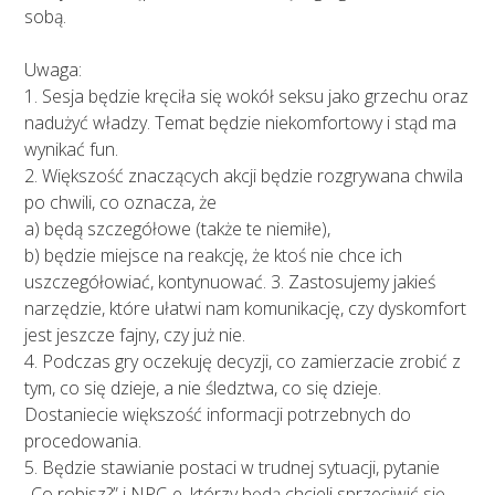
sobą.
Uwaga:
1. Sesja będzie kręciła się wokół seksu jako grzechu oraz
nadużyć władzy. Temat będzie niekomfortowy i stąd ma
wynikać fun.
2. Większość znaczących akcji będzie rozgrywana chwila
po chwili, co oznacza, że
a) będą szczegółowe (także te niemiłe),
b) będzie miejsce na reakcję, że ktoś nie chce ich
uszczegółowiać, kontynuować. 3. Zastosujemy jakieś
narzędzie, które ułatwi nam komunikację, czy dyskomfort
jest jeszcze fajny, czy już nie.
4. Podczas gry oczekuję decyzji, co zamierzacie zrobić z
tym, co się dzieje, a nie śledztwa, co się dzieje.
Dostaniecie większość informacji potrzebnych do
procedowania.
5. Będzie stawianie postaci w trudnej sytuacji, pytanie
„Co robisz?” i NPC-e, którzy będą chcieli sprzeciwić się