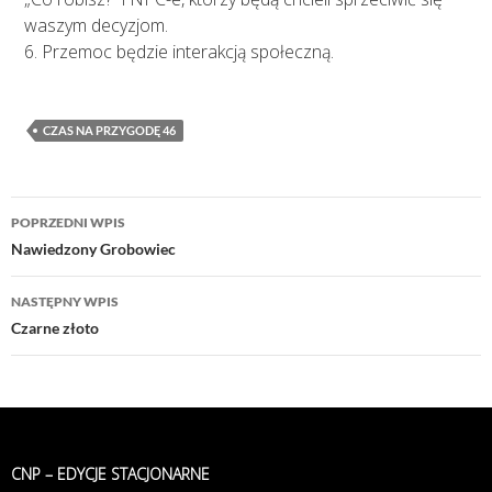
waszym decyzjom.
6. Przemoc będzie interakcją społeczną.
CZAS NA PRZYGODĘ 46
Nawigacja
POPRZEDNI WPIS
wpisu
Nawiedzony Grobowiec
NASTĘPNY WPIS
Czarne złoto
CNP – EDYCJE STACJONARNE