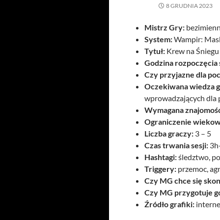
8 GRUDNIA 2023
Mistrz Gry:
bezimien
System:
Wampir: Mask
Tytuł:
Krew na Śniegu
Godzina rozpoczęcia s
Czy przyjazne dla po
Oczekiwana wiedza g
wprowadzających dla 
Wymagana znajomość
Ograniczenie wiekow
Liczba graczy:
3 – 5
Czas trwania sesji:
3h
Hashtagi:
śledztwo, po
Triggery:
przemoc, agr
Czy MG chce się skon
Czy MG przygotuje g
Źródło grafiki:
interne