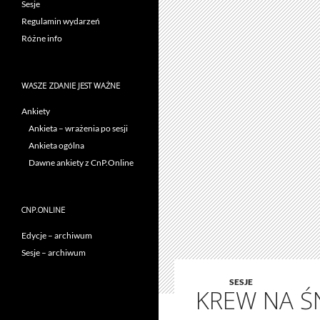
Sesje
Regulamin wydarzeń
Różne info
WASZE ZDANIE JEST WAŻNE
Ankiety
Ankieta – wrażenia po sesji
Ankieta ogólna
Dawne ankiety z CnP.Online
CNP.ONLINE
Edycje – archiwum
Sesje – archiwum
SESJE
KREW NA Ś