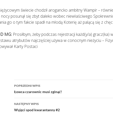
ężycowym świecie chodził arogancko ambitny Wampir – równie 
j nocy posunął się zbyt daleko wobec niewłaściwego Spokrewnio
a go o tym fakcie spadł na młodą Koterię aż palącą się z chęci
D MG:
Prosiłbym, żeby podczas rejestracji każd(y/a) gracz(ka) 
stawu atrybutów najczęściej używa w conocnym nieżyciu – Fizyc
owywał Karty Postaci
Nawigacja
POPRZEDNI WPIS
wpisu
Łowca czarownic musi zginąć!
NASTĘPNY WPIS
Wyjęci spod kwarantanny #2