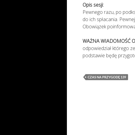
Opis sesji:
Pewnego razu, po podksi
do ich spłacania. Pewne
Obowiązek poinformowani
WAŻNA WIADOMOŚĆ O
odpowiedział którego ze
podstawie będę przygot
CZAS NA PRZYGODĘ 139