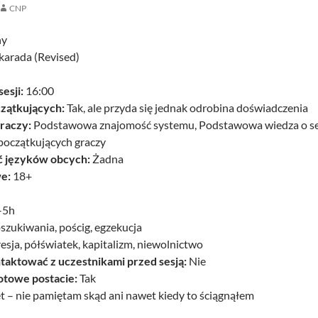
CNP
ny
arada (Revised)
esji:
16:00
czątkujących:
Tak, ale przyda się jednak odrobina doświadczenia
raczy:
Podstawowa znajomość systemu, Podstawowa wiedza o sett
początkujących graczy
 języków obcych:
Żadna
e:
18+
-5h
szukiwania, pościg, egzekucja
esja, półświatek, kapitalizm, niewolnictwo
taktować z uczestnikami przed sesją:
Nie
otowe postacie:
Tak
t – nie pamiętam skąd ani nawet kiedy to ściągnąłem