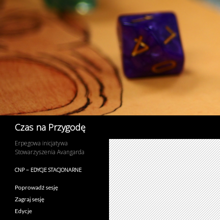
Przejdź
do
treści
Szukaj
Czas na Przygodę
Erpegowa inicjatywa
Stowarzyszenia Avangarda
CNP – EDYCJE STACJONARNE
Poprowadź sesję
Zagraj sesję
Edycje