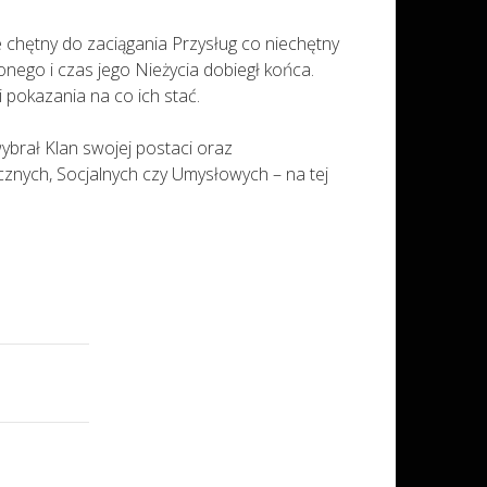
chętny do zaciągania Przysług co niechętny
nego i czas jego Nieżycia dobiegł końca.
 pokazania na co ich stać.
wybrał Klan swojej postaci oraz
znych, Socjalnych czy Umysłowych – na tej