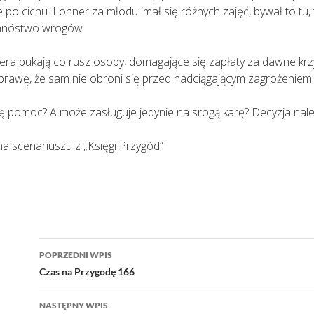
e po cichu. Lohner za młodu imał się różnych zajęć, bywał to tu,
e mnóstwo wrogów.
era pukają co rusz osoby, domagające się zapłaty za dawne k
prawę, że sam nie obroni się przed nadciągającym zagrożeniem.
ię pomoc? A może zasługuje jedynie na srogą karę? Decyzja nal
na scenariuszu z „Księgi Przygód”
Nawigacja
POPRZEDNI WPIS
wpisu
Czas na Przygodę 166
NASTĘPNY WPIS