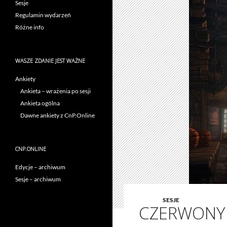
Sesje
Regulamin wydarzeń
Różne info
WASZE ZDANIE JEST WAŻNE
Ankiety
Ankieta – wrażenia po sesji
Ankieta ogólna
Dawne ankiety z CnP.Online
CNP.ONLINE
Edycje – archiwum
Sesje – archiwum
SESJE
CZERWONY 