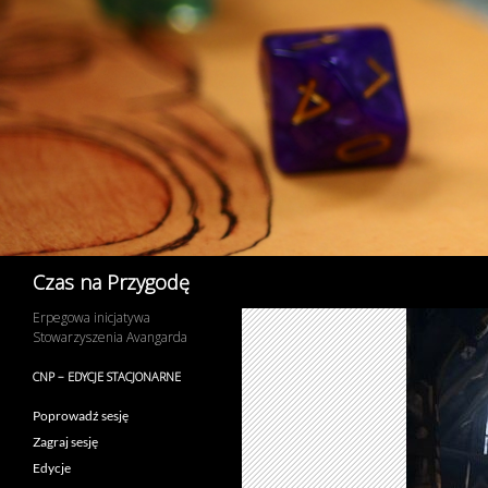
Przejdź
do
treści
Szukaj
Czas na Przygodę
Erpegowa inicjatywa
Stowarzyszenia Avangarda
CNP – EDYCJE STACJONARNE
Poprowadź sesję
Zagraj sesję
Edycje