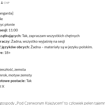
CNP
angarda]
4e
yc płonie
esji:
11:00
czątkujących:
Tak, zapraszam wszystkich chętnych
raczy:
Żadna, wszystko wyjaśnię na sesji
 języków obcych:
Żadna – materiały są w jezyku polskim.
e:
18+
zeszłość, zemsta
 mrok, motyw zemsty
otowe postacie:
Tak
l X
l gospody „Pod Czerwonym Księżycem” to człowiek pełen tajemni