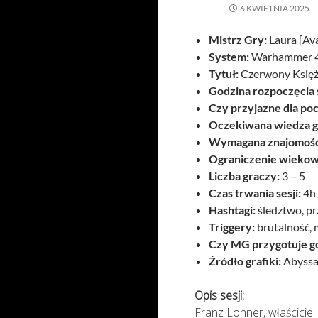
6 KWIETNIA 2025
Mistrz Gry:
Laura [Av
System:
Warhammer 
Tytuł:
Czerwony Księż
Godzina rozpoczęcia s
Czy przyjazne dla po
Oczekiwana wiedza g
Wymagana znajomość
Ograniczenie wiekow
Liczba graczy:
3 – 5
Czas trwania sesji:
4h
Hashtagi:
śledztwo, pr
Triggery:
brutalność,
Czy MG przygotuje g
Źródło grafiki:
Abyssa
Opis sesji:
Franz Lohner, właścicie