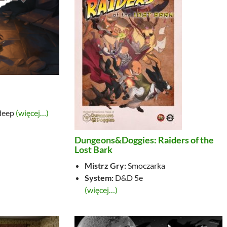
 deep
(więcej…)
Dungeons&Doggies: Raiders of the
Lost Bark
Mistrz Gry:
Smoczarka
System:
D&D 5e
(więcej…)