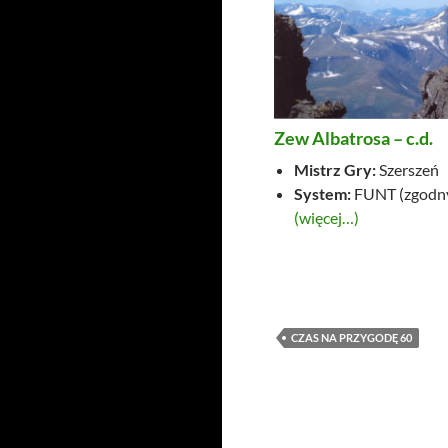
Zew Albatrosa – c.d.
Mistrz Gry:
Szerszeń
System:
FUNT (zgodny
(więcej…)
CZAS NA PRZYGODĘ 60