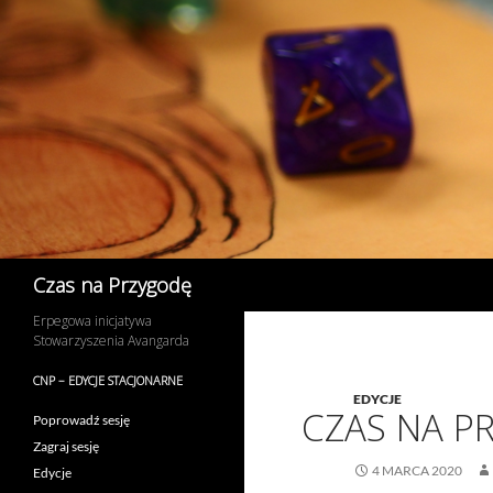
Przejdź
do
treści
Szukaj
Czas na Przygodę
Erpegowa inicjatywa
Stowarzyszenia Avangarda
CNP – EDYCJE STACJONARNE
EDYCJE
CZAS NA P
Poprowadź sesję
Zagraj sesję
4 MARCA 2020
Edycje