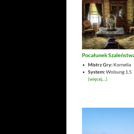
Pocałunek Szaleństw
Mistrz Gry:
Kornelia
System:
Wolsung 1.5
(więcej…)