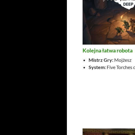
Kolejna łatwa robota
Mistrz Gry:
Mojżesz
System:
Five Torches