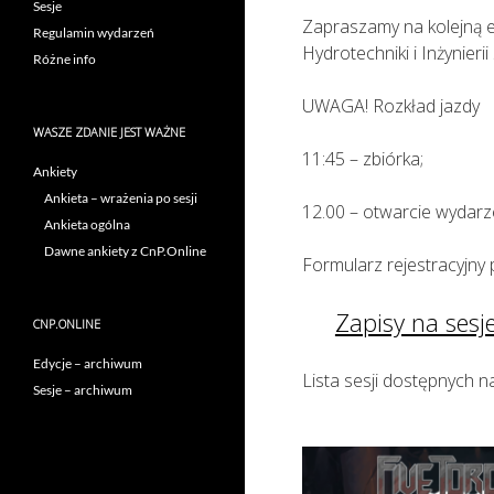
Sesje
Zapraszamy na kolejną e
Regulamin wydarzeń
Hydrotechniki i Inżynier
Różne info
UWAGA! Rozkład jazdy
WASZE ZDANIE JEST WAŻNE
11:45 – zbiórka;
Ankiety
Ankieta – wrażenia po sesji
12.00 – otwarcie wydarze
Ankieta ogólna
Dawne ankiety z CnP.Online
Formularz rejestracyjny 
Zapisy na sesj
CNP.ONLINE
Edycje – archiwum
Lista sesji dostępnych na
Sesje – archiwum