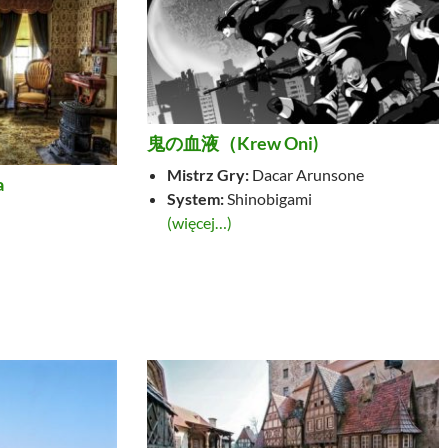
鬼の血液（Krew Oni)
Mistrz Gry:
Dacar Arunsone
a
System:
Shinobigami
(więcej…)