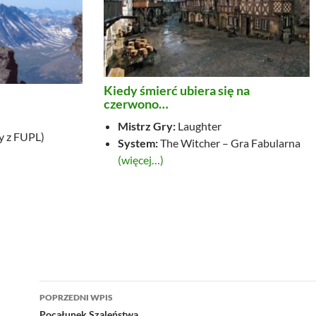
Kiedy śmierć ubiera się na
czerwono…
Mistrz Gry:
Laughter
 z FUPL)
System:
The Witcher – Gra Fabularna
(więcej…)
Nawigacja
POPRZEDNI WPIS
Pocałunek Szaleństwa