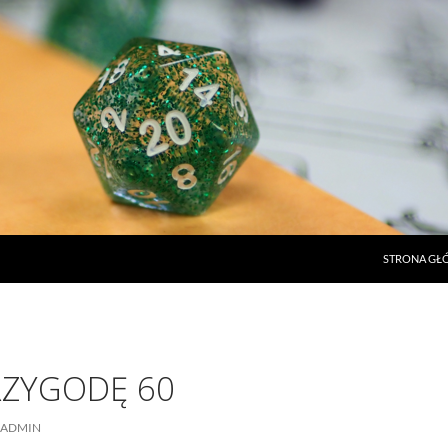
STRONA G
RZYGODĘ 60
ADMIN