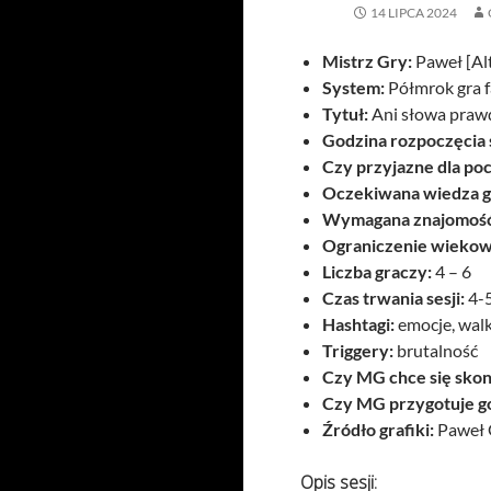
14 LIPCA 2024
Mistrz Gry:
Paweł [Al
System:
Półmrok gra 
Tytuł:
Ani słowa praw
Godzina rozpoczęcia s
Czy przyjazne dla po
Oczekiwana wiedza g
Wymagana znajomość
Ograniczenie wiekow
Liczba graczy:
4 – 6
Czas trwania sesji:
4-
Hashtagi:
emocje, walka
Triggery:
brutalność
Czy MG chce się skon
Czy MG przygotuje g
Źródło grafiki:
Paweł 
Opis sesji: