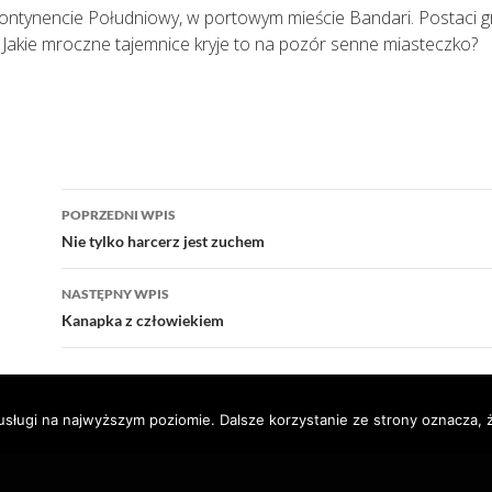
Kontynencie Południowy, w portowym mieście Bandari. Postaci g
 Jakie mroczne tajemnice kryje to na pozór senne miasteczko?
Nawigacja
POPRZEDNI WPIS
wpisu
Nie tylko harcerz jest zuchem
NASTĘPNY WPIS
Kanapka z człowiekiem
usługi na najwyższym poziomie. Dalsze korzystanie ze strony oznacza, ż