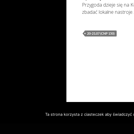
Przygoda dzieje się na 
zbadać lokalne nastroje.
20-21.07 (CNP 150)
Ta strona korzysta z ciasteczek aby świadczyć 