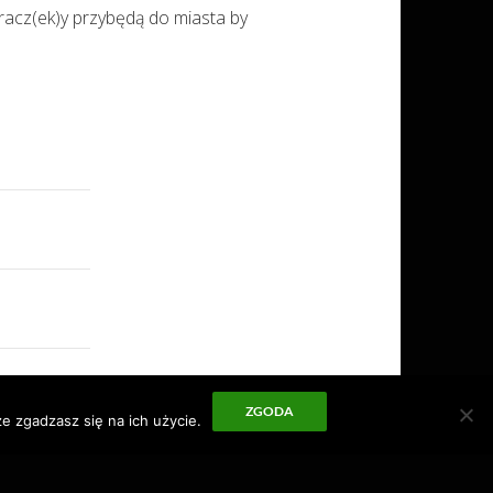
racz(ek)y przybędą do miasta by
ZGODA
e zgadzasz się na ich użycie.