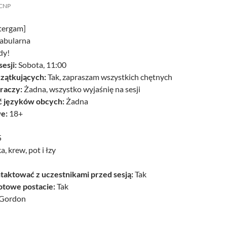
CNP
tergam]
fabularna
dy!
esji:
Sobota, 11:00
czątkujących:
Tak, zapraszam wszystkich chętnych
raczy:
Żadna, wszystko wyjaśnię na sesji
 języków obcych:
Żadna
e:
18+
5
, krew, pot i łzy
taktować z uczestnikami przed sesją:
Tak
otowe postacie:
Tak
Gordon