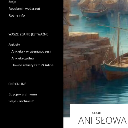
Sesje
Regulamin wydarzeń
Różne info
WASZE ZDANIE JEST WAŻNE
Ankiety
Ankieta – wrażenia po sesji
Ankieta ogólna
Dawne ankiety z CnP.Online
CNP.ONLINE
Edycje – archiwum
Sesje – archiwum
SESJE
ANI SŁOWA