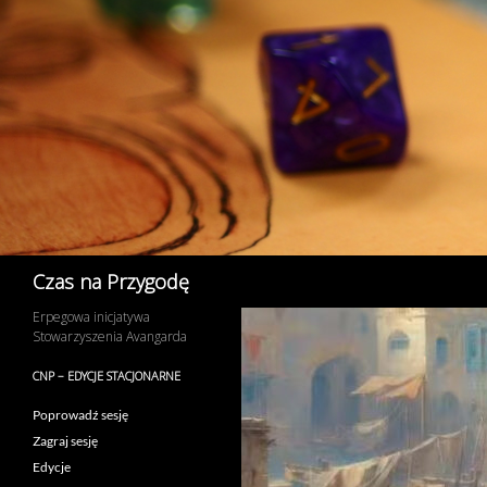
Przejdź
do
treści
Szukaj
Czas na Przygodę
Erpegowa inicjatywa
Stowarzyszenia Avangarda
CNP – EDYCJE STACJONARNE
Poprowadź sesję
Zagraj sesję
Edycje