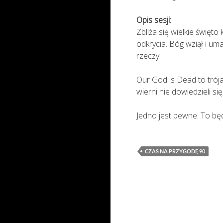
Opis sesji:
Zbliża się wielkie święt
odkrycia. Bóg wziął i uma
rzeczy…
Our God is Dead to trój
wierni nie dowiedzieli s
Jedno jest pewne. To bę
CZAS NA PRZYGODĘ 90