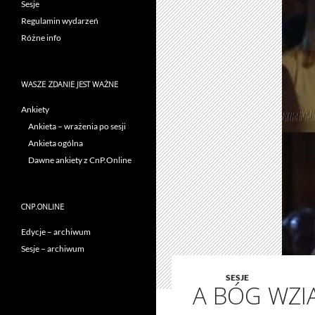
Sesje
Regulamin wydarzeń
Różne info
WASZE ZDANIE JEST WAŻNE
Ankiety
Ankieta – wrażenia po sesji
Ankieta ogólna
Dawne ankiety z CnP.Online
CNP.ONLINE
Edycje – archiwum
Sesje – archiwum
SESJE
A BÓG WZI