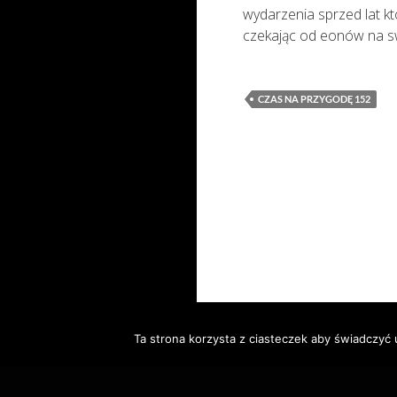
wydarzenia sprzed lat k
czekając od eonów na 
CZAS NA PRZYGODĘ 152
Ta strona korzysta z ciasteczek aby świadczyć 