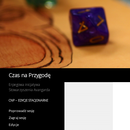
Przejdź
do
treści
Szukaj
Czas na Przygodę
Erpegowa inicjatywa
Stowarzyszenia Avangarda
CNP – EDYCJE STACJONARNE
Poprowadź sesję
Zagraj sesję
Edycje