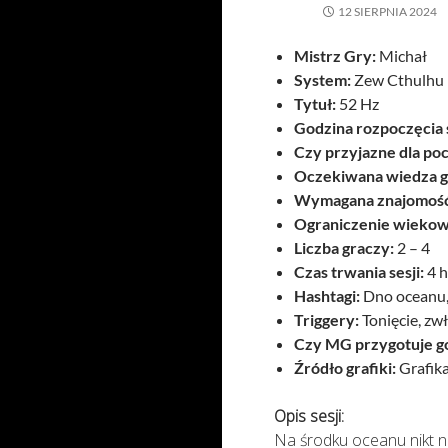
12 SIERPNIA 2024
Mistrz Gry:
Michał
System:
Zew Cthulhu
Tytuł:
52 Hz
Godzina rozpoczęcia s
Czy przyjazne dla po
Oczekiwana wiedza g
Wymagana znajomość
Ograniczenie wiekow
Liczba graczy:
2 – 4
Czas trwania sesji:
4 h
Hashtagi:
Dno oceanu,
Triggery:
Tonięcie, zw
Czy MG przygotuje g
Źródło grafiki:
Grafika
Opis sesji:
Na środku oceanu nikt 