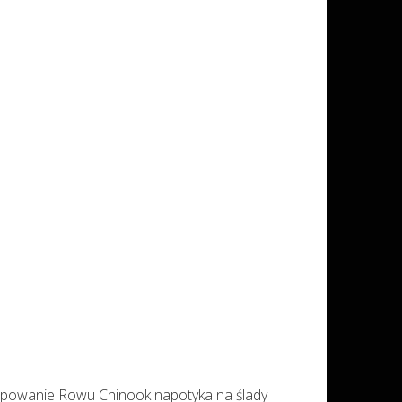
mapowanie Rowu Chinook napotyka na ślady