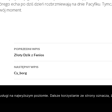
tórego echa po dziś dzień rozbrzmiewają na dnie Pacyfiku. Tymc
swój moment.
Nawigacja
POPRZEDNI WPIS
wpisu
Złoty Dzik z Fenios
NASTĘPNY WPIS
Cy_borg
usługi na najwyższym poziomie. Dalsze korzystanie ze strony oznacza, ż