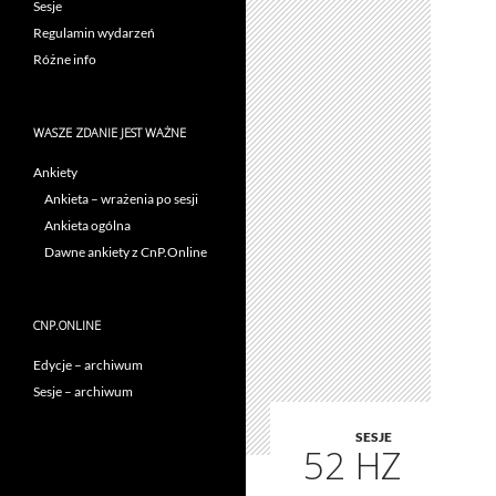
Sesje
Regulamin wydarzeń
Różne info
WASZE ZDANIE JEST WAŻNE
Ankiety
Ankieta – wrażenia po sesji
Ankieta ogólna
Dawne ankiety z CnP.Online
CNP.ONLINE
Edycje – archiwum
Sesje – archiwum
SESJE
52 HZ