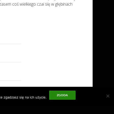
zasem coś wielkiego czai się w głębinach
ZGODA
e zgadzasz się na ich użycie.