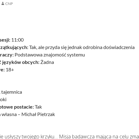
CNP
esji:
11:00
czątkujących:
Tak, ale przyda się jednak odrobina doświadczenia
raczy:
Podstawowa znajomość systemu
 języków obcych:
Żadna
e:
18+
 tajemnica
łoki
otowe postacie:
Tak
 własna – Michał Pietrzak
nie usłyszy twojego krzyku… Misja badawcza mająca na celu z