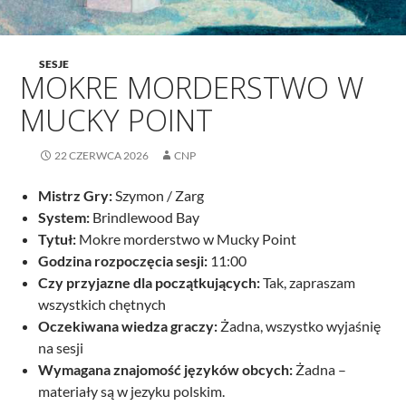
SESJE
MOKRE MORDERSTWO W
MUCKY POINT
22 CZERWCA 2026
CNP
Mistrz Gry:
Szymon / Zarg
System:
Brindlewood Bay
Tytuł:
Mokre morderstwo w Mucky Point
Godzina rozpoczęcia sesji:
11:00
Czy przyjazne dla początkujących:
Tak, zapraszam
wszystkich chętnych
Oczekiwana wiedza graczy:
Żadna, wszystko wyjaśnię
na sesji
Wymagana znajomość języków obcych:
Żadna –
materiały są w jezyku polskim.