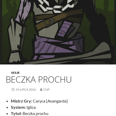
SESJE
BECZKA PROCHU
19 LIPCA 2026
CNP
Mistrz Gry:
Caryca [Avangarda]
System:
Iglica
Tytuł:
Beczka prochu