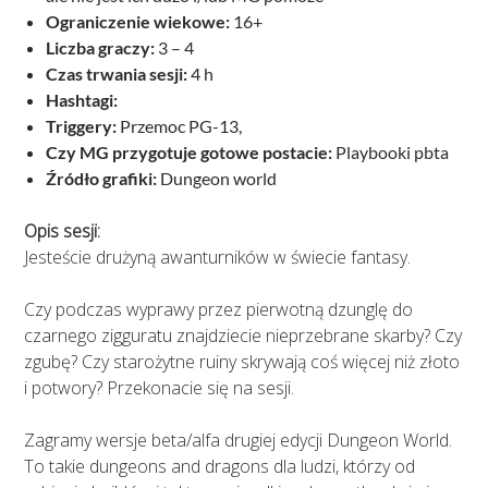
Ograniczenie wiekowe:
16+
Liczba graczy:
3 – 4
Czas trwania sesji:
4 h
Hashtagi:
Triggery:
Przemoc PG-13,
Czy MG przygotuje gotowe postacie:
Playbooki pbta
Źródło grafiki:
Dungeon world
Opis sesji:
Jesteście drużyną awanturników w świecie fantasy.
Czy podczas wyprawy przez pierwotną dzunglę do
czarnego zigguratu znajdziecie nieprzebrane skarby? Czy
zgubę? Czy starożytne ruiny skrywają coś więcej niż złoto
i potwory? Przekonacie się na sesji.
Zagramy wersje beta/alfa drugiej edycji Dungeon World.
To takie dungeons and dragons dla ludzi, którzy od