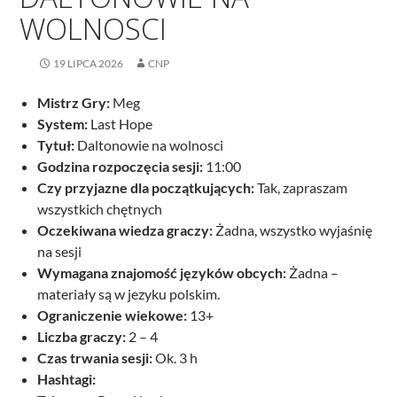
WOLNOSCI
19 LIPCA 2026
CNP
Mistrz Gry:
Meg
System:
Last Hope
Tytuł:
Daltonowie na wolnosci
Godzina rozpoczęcia sesji:
11:00
Czy przyjazne dla początkujących:
Tak, zapraszam
wszystkich chętnych
Oczekiwana wiedza graczy:
Żadna, wszystko wyjaśnię
na sesji
Wymagana znajomość języków obcych:
Żadna –
materiały są w jezyku polskim.
Ograniczenie wiekowe:
13+
Liczba graczy:
2 – 4
Czas trwania sesji:
Ok. 3 h
Hashtagi: