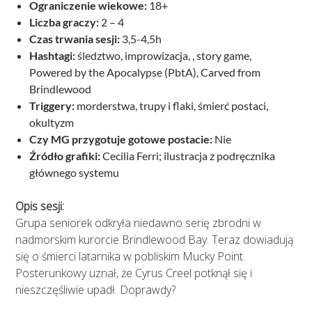
Ograniczenie wiekowe:
18+
Liczba graczy:
2 – 4
Czas trwania sesji:
3,5-4,5h
Hashtagi:
śledztwo, improwizacja, , story game,
Powered by the Apocalypse (PbtA), Carved from
Brindlewood
Triggery:
morderstwa, trupy i flaki, śmierć postaci,
okultyzm
Czy MG przygotuje gotowe postacie:
Nie
Źródło grafiki:
Cecilia Ferri; ilustracja z podręcznika
głównego systemu
Opis sesji:
Grupa seniorek odkryła niedawno serię zbrodni w
nadmorskim kurorcie Brindlewood Bay. Teraz dowiadują
się o śmierci latarnika w pobliskim Mucky Point.
Posterunkowy uznał, że Cyrus Creel potknął się i
nieszczęśliwie upadł. Doprawdy?