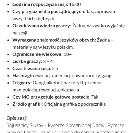
Godzina rozpoczęcia sesji:
16:00
Czy przyjazne dla początkujących:
Tak, zapraszam
wszystkich chętnych
Oczekiwana wiedza graczy:
Żadna, wszystko wyjaśnię
na sesji
Wymagana znajomość języków obcych:
Żadna –
materiały są w jezyku polskim.
Ograniczenie wiekowe:
18+
Liczba graczy:
3 – 4
Czas trwania sesji:
5 h
Hashtagi:
rewolucja, mediacja, awanturnicy, gangi
Triggery:
Gangi, alkohol, narkotyki, przemoc,
manipulacja, rewolucja, okupacja
Czy MG przygotuje gotowe postacie:
Tak
Źródło grafiki:
Oficjalna grafika z podręcznika
Opis sesji:
Sojusznicy Służby – Rycerze Spragnionej Damy i Rycerze
Gały na Lasce – rzucili się sobie do gardeł. Potrzebujemy