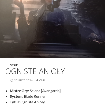
SESJE
OGNISTE ANIOŁY
20 LIPCA 2026
CNP
Mistrz Gry:
Selena [Avangarda]
System:
Blade Runner
Tytuł:
Ogniste Anioły