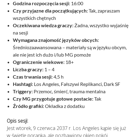
Godzina rozpoczęcia sesji:
16:00
Czy przyjazne dla początkujących:
Tak, zapraszam
wszystkich chętnych
Oczekiwana wiedza graczy:
Żadna, wszystko wyjaśnię
na sesji
Wymagana znajomość języków obcych:
Średniozaawansowana – materiały są w języku obcym,
ale nie jest ich dużo i/lub MG pomoże
Ograniczenie wiekowe:
18+
Liczba graczy:
1 – 4
Czas trwania sesji:
4,5 h
Hashtagi:
Los Angeles, Fałszywi Replikanci, Dark SF
Triggery:
Przemoc, śmierć, trauma mentalna
Czy MG przygotuje gotowe postacie:
Tak
Źródło grafiki:
Okładka z dodatku
Opis sesji:
Jest wtorek, 9 czerwca 2037 r. Los Angeles kąpie się już
w świetle poranka, ale pozbawiony okien pokój