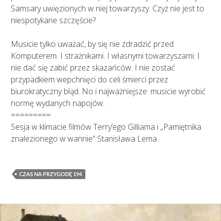
Samsary uwięzionych w niej towarzyszy. Czyż nie jest to
niespotykane szczęście?
Musicie tylko uważać, by się nie zdradzić przed
Komputerem. I strażnikami. I własnymi towarzyszami. I
nie dać się zabić przez skazańców. I nie zostać
przypadkiem wepchnięci do celi śmierci przez
biurokratyczny błąd. No i najważniejsze: musicie wyrobić
normę wydanych napojów.
=========
Sesja w klimacie filmów Terry’ego Gilliama i „Pamiętnika
znalezionego w wannie” Stanisława Lema.
CZAS NA PRZYGODĘ 194