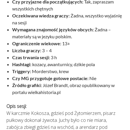
Czy przyjazne dla początkujących:
Tak, zapraszam
wszystkich chętnych
Oczekiwana wiedza graczy:
Żadna, wszystko wyjaśnię
na sesji
Wymagana znajomość języków obcych:
Żadna –
materiały są w jezyku polskim.
Ograniczenie wiekowe:
13+
Liczba graczy:
3 – 4
Czas trwania sesji:
3 h
Hashtagi:
kozacy, awanturnicy, dzikie pola
Triggery:
Morderstwo, krew
Czy MG przygotuje gotowe postacie:
Nie
Źródło grafiki:
Józef Brandt, obraz opublikowany w
portalu wielkahistoria.pl
Opis sesji:
W karczmie Kokosza, gdzieś pod Żytomierzem, pisarz
pułkowy dokonał żywota. Juchy było co nie miara,
zabójca zbiegł gdzieś na wschód, a arendarz pod