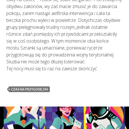
obydwu zakonów, wy zaś macie zmusić je do zawarcia
pokoju, zanim nastąpi aelfirska interwencja i cała ta
beczka prochu wyleci w powietrze. Dotychczas obydwie
grupy pielęgnowały trudny rozejm, jednak ostatnie
różnice zdań pomiędzy ich przywódcami przekształciły
się w coś osobistego. W tym momencie oba końce
mostu Szranki są umacniane, ponieważ rycerze
przygotowują się do prowadzenia wojny terytorialnej.
Służba nie może tego dłużej tolerować.
Tej nocy musi się to raz na zawsze skończyć.
CZAS NA PRZYGODĘ 194