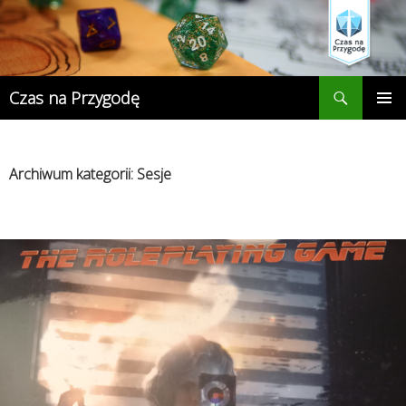
Przejdź
do
treści
Szukaj
Czas na Przygodę
MENU
GŁÓWN
Archiwum kategorii: Sesje