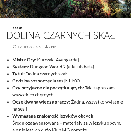
SESJE
DOLINA CZARNYCH SKAŁ
19 LIPCA 2026
CNP
Mistrz Gry:
Kurczak [Avangarda]
System:
Dungeon World 2 (alfa lub beta)
Tytuł:
Dolina czarnych skał
Godzina rozpoczęcia sesji:
11:00
Czy przyjazne dla początkujących:
Tak, zapraszam
wszystkich chętnych
Oczekiwana wiedza graczy:
Żadna, wszystko wyjaśnię
na sesji
Wymagana znajomość języków obcych:
Średniozaawansowana – materiały są w języku obcym,
ale nie jest ich dużo i/lub MG pomoże