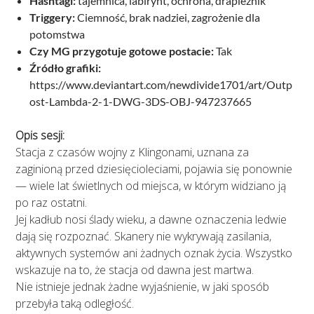
Hashtagi:
tajemnica, labirynt, ochrona, drapieżnik
Triggery:
Ciemność, brak nadziei, zagrożenie dla
potomstwa
Czy MG przygotuje gotowe postacie:
Tak
Źródło grafiki:
https://www.deviantart.com/newdivide1701/art/Outp
ost-Lambda-2-1-DWG-3DS-OBJ-947237665
Opis sesji:
Stacja z czasów wojny z Klingonami, uznana za
zaginioną przed dziesięcioleciami, pojawia się ponownie
— wiele lat świetlnych od miejsca, w którym widziano ją
po raz ostatni.
Jej kadłub nosi ślady wieku, a dawne oznaczenia ledwie
dają się rozpoznać. Skanery nie wykrywają zasilania,
aktywnych systemów ani żadnych oznak życia. Wszystko
wskazuje na to, że stacja od dawna jest martwa.
Nie istnieje jednak żadne wyjaśnienie, w jaki sposób
przebyła taką odległość.