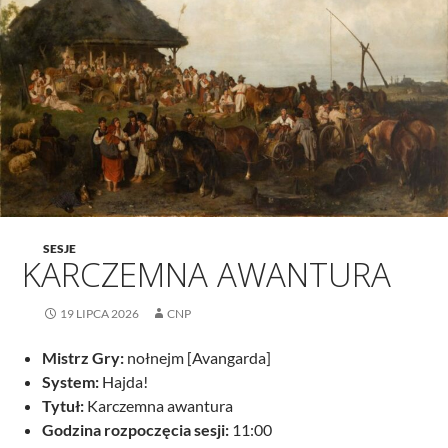
SESJE
KARCZEMNA AWANTURA
19 LIPCA 2026
CNP
Mistrz Gry:
nołnejm [Avangarda]
System:
Hajda!
Tytuł:
Karczemna awantura
Godzina rozpoczęcia sesji:
11:00