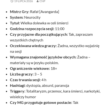
19 LIPCA 2026
CNP
Mistrz Gry:
Rafał [Avangarda]
System:
Neurocity
Tytuł:
Wielka dolewka w celi śmierci
Godzina rozpoczęcia sesji:
11:00
Czy przyjazne dla początkujących:
Tak, zapraszam
wszystkich chętnych
Oczekiwana wiedza graczy:
Żadna, wszystko wyjaśnię
na sesji
Wymagana znajomość języków obcych:
Żadna –
materiały są w jezyku polskim.
Ograniczenie wiekowe:
18+
Liczba graczy:
3 – 5
Czas trwania sesji:
4 h
Hashtagi:
dystopia, absurd, paranoja
Triggery:
Totalitaryzm, przemoc, kara śmierci, narkotyki,
wisielczy humor
Czy MG przygotuje gotowe postacie:
Tak