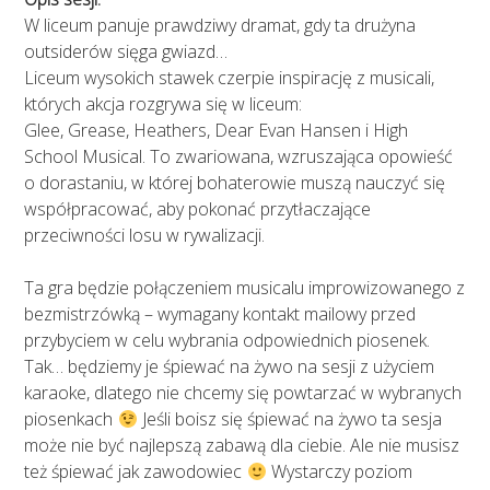
W liceum panuje prawdziwy dramat, gdy ta drużyna
outsiderów sięga gwiazd…
Liceum wysokich stawek czerpie inspirację z musicali,
których akcja rozgrywa się w liceum:
Glee, Grease, Heathers, Dear Evan Hansen i High
School Musical. To zwariowana, wzruszająca opowieść
o dorastaniu, w której bohaterowie muszą nauczyć się
współpracować, aby pokonać przytłaczające
przeciwności losu w rywalizacji.
Ta gra będzie połączeniem musicalu improwizowanego z
bezmistrzówką – wymagany kontakt mailowy przed
przybyciem w celu wybrania odpowiednich piosenek.
Tak… będziemy je śpiewać na żywo na sesji z użyciem
karaoke, dlatego nie chcemy się powtarzać w wybranych
piosenkach
Jeśli boisz się śpiewać na żywo ta sesja
może nie być najlepszą zabawą dla ciebie. Ale nie musisz
też śpiewać jak zawodowiec
Wystarczy poziom