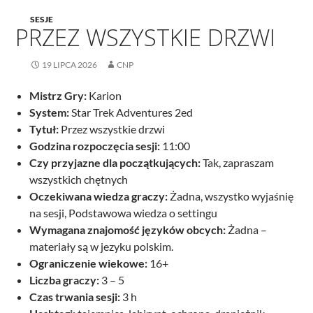
SESJE
PRZEZ WSZYSTKIE DRZWI
19 LIPCA 2026
CNP
Mistrz Gry:
Karion
System:
Star Trek Adventures 2ed
Tytuł:
Przez wszystkie drzwi
Godzina rozpoczęcia sesji:
11:00
Czy przyjazne dla początkujących:
Tak, zapraszam
wszystkich chętnych
Oczekiwana wiedza graczy:
Żadna, wszystko wyjaśnię
na sesji, Podstawowa wiedza o settingu
Wymagana znajomość języków obcych:
Żadna –
materiały są w jezyku polskim.
Ograniczenie wiekowe:
16+
Liczba graczy:
3 – 5
Czas trwania sesji:
3 h