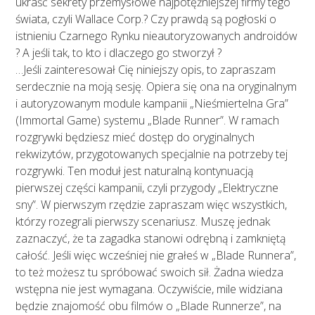
ukraść sekrety przemysłowe najpotężniejszej firmy tego
świata, czyli Wallace Corp.? Czy prawdą są pogłoski o
istnieniu Czarnego Rynku nieautoryzowanych androidów
? A jeśli tak, to kto i dlaczego go stworzył ?
…Jeśli zainteresował Cię niniejszy opis, to zapraszam
serdecznie na moją sesję. Opiera się ona na oryginalnym
i autoryzowanym module kampanii „Nieśmiertelna Gra”
(Immortal Game) systemu „Blade Runner”. W ramach
rozgrywki będziesz mieć dostęp do oryginalnych
rekwizytów, przygotowanych specjalnie na potrzeby tej
rozgrywki. Ten moduł jest naturalną kontynuacją
pierwszej części kampanii, czyli przygody „Elektryczne
sny”. W pierwszym rzędzie zapraszam więc wszystkich,
którzy rozegrali pierwszy scenariusz. Muszę jednak
zaznaczyć, że ta zagadka stanowi odrębną i zamkniętą
całość. Jeśli więc wcześniej nie grałeś w „Blade Runnera”,
to też możesz tu spróbować swoich sił. Żadna wiedza
wstępna nie jest wymagana. Oczywiście, mile widziana
będzie znajomość obu filmów o „Blade Runnerze”, na