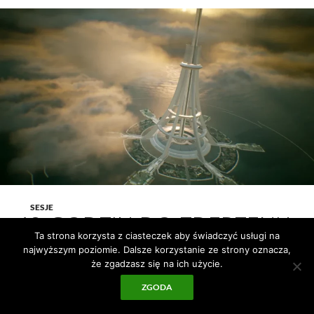
SESJE
48 GODZIN DO ZDERZENIA
Ta strona korzysta z ciasteczek aby świadczyć usługi na
najwyższym poziomie. Dalsze korzystanie ze strony oznacza,
22 CZERWCA 2026
CNP
że zgadzasz się na ich użycie.
Mistrz Gry:
Chipset [Pruszkowski Klub Miłośników
ZGODA
Fantastyki TABAXI]