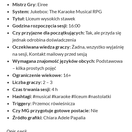
Mistrz Gry:
Eiree
System:
Jukebox: The Karaoke Musical RPG
Tytuł:
Liceum wysokich stawek
Godzina rozpoczęcia sesji:
16:00
Czy przyjazne dla początkujących:
Tak, ale przyda się
jednak odrobina doświadczenia
Oczekiwana wiedza graczy:
Żadna, wszystko wyjaśnię
na sesji, Kontakt mailowy przed sesją
Wymagana znajomość języków obcych:
Podstawowa
– kilka prostych pojęć
Ograniczenie wiekowe:
16+
Liczba graczy:
2 – 3
Czas trwania sesji:
4 h
Hashtagi:
#musical #karaoke #liceum #nastolatki
Triggery:
Przemoc rówieśnicza
Czy MG przygotuje gotowe postacie:
Nie
Źródło grafiki:
Chiara Adele Papalia
Opis sesji: