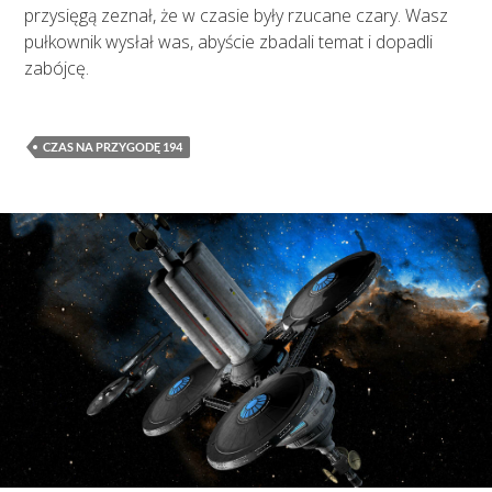
przysięgą zeznał, że w czasie były rzucane czary. Wasz
pułkownik wysłał was, abyście zbadali temat i dopadli
zabójcę.
CZAS NA PRZYGODĘ 194