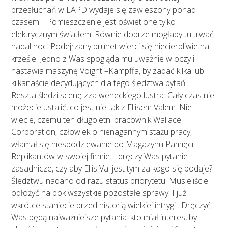
przesłuchań w LAPD wydaje się zawieszony ponad
czasem… Pomieszczenie jest oświetlone tylko
elektrycznym światłem. Równie dobrze mogłaby tu trwać
nadal noc. Podejrzany brunet wierci się niecierpliwie na
krześle. Jedno z Was spogląda mu uważnie w oczy i
nastawia maszynę Voight –Kampffa, by zadać kilka lub
kilkanaście decydujących dla tego śledztwa pytań…
Reszta śledzi scenę zza weneckiego lustra. Cały czas nie
możecie ustalić, co jest nie tak z Ellisem Valem. Nie
wiecie, czemu ten długoletni pracownik Wallace
Corporation, człowiek o nienagannym stażu pracy,
włamał się niespodziewanie do Magazynu Pamięci
Replikantów w swojej firmie. I dręczy Was pytanie
zasadnicze, czy aby Ellis Val jest tym za kogo się podaje?
Śledztwu nadano od razu status priorytetu. Musieliście
odłożyć na bok wszystkie pozostałe sprawy. I już
wkrótce staniecie przed historią wielkiej intrygi…Dręczyć
Was będą najważniejsze pytania: kto miał interes, by