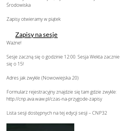
Środowiska
Zapisy otwieramy w piątek
Zapisy na sesje
Ważne!
Sesje zaczną się o godzinie 12:00. Sesja Wekta zacznie
się o 15!
Adres jak zwykle (Nowowiejska 20)
Formularz rejestracyjny znajdzie się tam gdzie zwykle:
http://cnp.ava.waw.pl/czas-na-przygode-zapisy
Lista sesji dostępnych na tej edycji sesji – CNP32