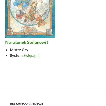
Na ratunek Stefanowi !
Mistrz Gry:
System:
(więcej…)
BEZ KATEGORII
,
EDYCJE