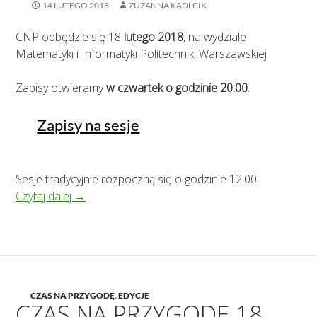
14 LUTEGO 2018
ZUZANNA KADLCIK
CNP odbędzie się 18
lutego 2018
, na wydziale
Matematyki i Informatyki Politechniki Warszawskiej
Zapisy otwieramy
w czwartek o godzinie 20:00
.
Zapisy na sesje
Sesje tradycyjnie rozpoczną się o godzinie 12:00.
Czas na Przygodę vol. 20
Czytaj dalej
→
CZAS NA PRZYGODĘ
,
EDYCJE
CZAS NA PRZYGODĘ 18