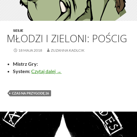
SESJE
MŁODZI I ZIELONI: POŚCIG
18 MAJA 2018
ZUZANNA KADLCIK
Mistrz Gry:
Młodzi i zieloni: Pościg
System:
Czytaj dalej
→
CZAS NA PRZYGODĘ 26