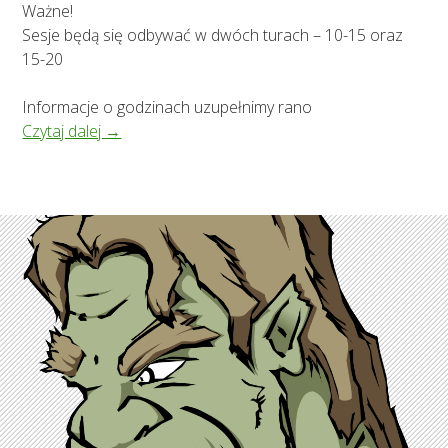
Ważne!
Sesje będą się odbywać w dwóch turach – 10-15 oraz
15-20
Informacje o godzinach uzupełnimy rano
Czas na Przygodę vol. 26
Czytaj dalej
→