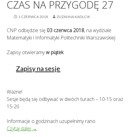
CZAS NA PRZYGODĘ 27
1 CZERWCA 2018
ZUZANNA KADLCIK
CNP odbędzie się
03 czerwca
2018
, na wydziale
Matematyki i Informatyki Politechniki Warszawskiej
Zapisy otwieramy
w piątek
Zapisy na sesje
Ważne!
Sesje będą się odbywać w dwóch turach – 10-15 oraz
15-20
Informacje o godzinach uzupełnimy rano
Czas na Przygodę 27
Czytaj dalej
→