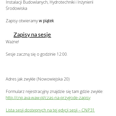
Instalacji Budowlanych, Hydrotechniki i Inżynierii
Środowiska
Zapisy otwieramy
w piątek
Zapisy na sesje
Ważne!
Sesje zaczną się o godzinie 12:00.
Adres jak zwykle (Nowowiejska 20)
Formularz rejestracyjny znajdzie się tam gdzie zwykle:
http://cnp.ava.waw.pl/czas-na-przygode-zapisy
Lista sesji dostępnych na tej edycji sesji – CNP31