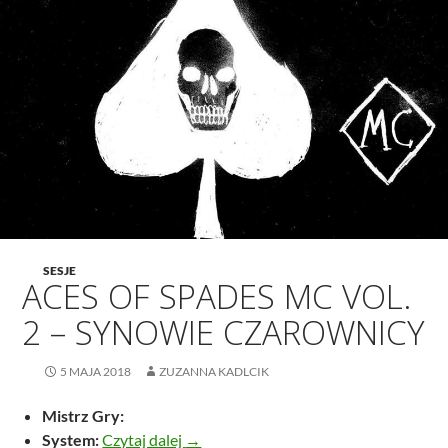
SESJE
ACES OF SPADES MC VOL.
2 – SYNOWIE CZAROWNICY
5 MAJA 2018
ZUZANNA KADLCIK
Mistrz Gry:
Aces of Spades MC vol. 2 – Synowie C
System:
Czytaj dalej
→