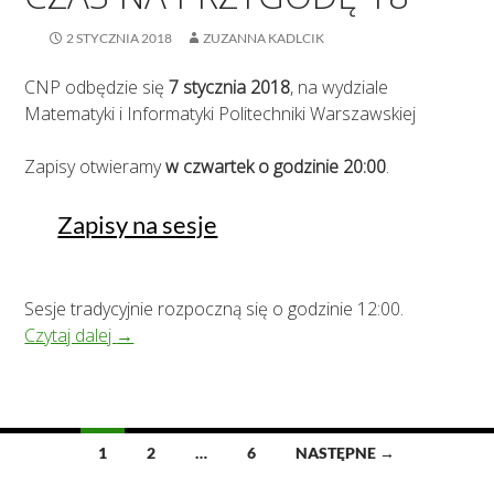
2 STYCZNIA 2018
ZUZANNA KADLCIK
CNP odbędzie się
7 stycznia 2018
, na wydziale
Matematyki i Informatyki Politechniki Warszawskiej
Zapisy otwieramy
w czwartek o godzinie 20:00
.
Zapisy na sesje
Sesje tradycyjnie rozpoczną się o godzinie 12:00.
Czas na Przygodę 18
Czytaj dalej
→
Nawigacja
1
2
…
6
NASTĘPNE →
po