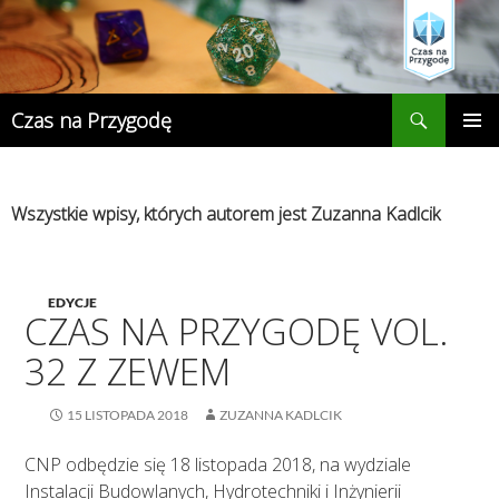
Przejdź
do
treści
Szukaj
Czas na Przygodę
MENU
GŁÓWN
Wszystkie wpisy, których autorem jest Zuzanna Kadlcik
EDYCJE
CZAS NA PRZYGODĘ VOL.
32 Z ZEWEM
15 LISTOPADA 2018
ZUZANNA KADLCIK
CNP odbędzie się 18 listopada 2018, na wydziale
Instalacji Budowlanych, Hydrotechniki i Inżynierii