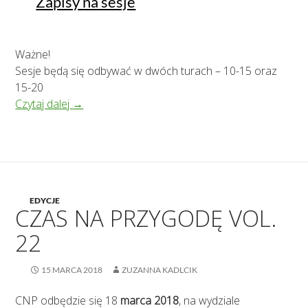
Zapisy na sesje
Ważne!
Sesje będą się odbywać w dwóch turach – 10-15 oraz
15-20
Czas na Przygodę vol. 24
Czytaj dalej
→
EDYCJE
CZAS NA PRZYGODĘ VOL.
22
15 MARCA 2018
ZUZANNA KADLCIK
CNP odbędzie się 18
marca 2018
, na wydziale