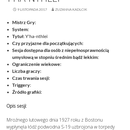
9 LISTOPADA 2017
ZUZANNA KADLCIK
Mistrz Gry:
System:
Tytuł:
Y'ha-nthlei
Czy przyjazne dla początkujących:
Sesja dostępna dla osób z niepełnosprawnością
umysłową w stopniu średnim bądź lekkim:
Ograniczenie wiekowe:
Liczba graczy:
Czas trwania sesji:
Triggery
:
Źródło grafiki:
Opis sesji:
Mroźnego lutowego dnia 1927 roku z Bostonu
wypłynęła łódź podwodna S-19 uzbrojona w torpedy