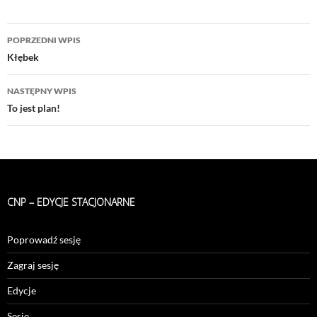
Nawigacja
POPRZEDNI WPIS
wpisu
Kłębek
NASTĘPNY WPIS
To jest plan!
CNP – EDYCJE STACJONARNE
Poprowadź sesję
Zagraj sesję
Edycje
Sesje