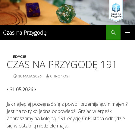
Przejdź
do
treści
Szukaj
Czas na Przygodę
MENU
GŁÓWN
EDYCJE
CZAS NA PRZYGODĘ 191
18 MAJA 2026
CHRONOS
• 31.05.2026 •
Jak najlepiej pożegnać się z powoli przemijającym majem?
Jest na to tylko jedna odpowiedź! Grając w erpeżki!
Zapraszamy na kolejną, 191 edycję CnP, która odbędzie
się w ostatnią niedzielę maja.