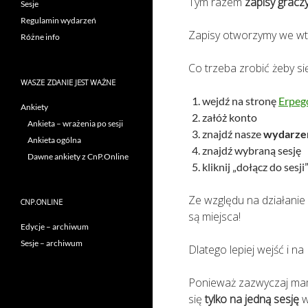
Tym razem
zapisy gracz
Sesje
Regulamin wydarzeń
Zapisy otworzymy we wt
Różne info
Co trzeba zrobić żeby si
WASZE ZDANIE JEST WAŻNE
wejdź na stronę
Erpeg
Ankiety
załóż konto
Ankieta – wrażenia po sesji
znajdź nasze
wydarze
Ankieta ogólna
znajdź wybraną sesję
Dawne ankiety z CnP.Online
kliknij „dołącz do sesji
Ze względu na działani
CNP.ONLINE
są miejsca!
Edycje – archiwum
Sesje – archiwum
Dlatego lepiej wejść i n
Ponieważ zazwyczaj mam
się
tylko na jedną sesję
w