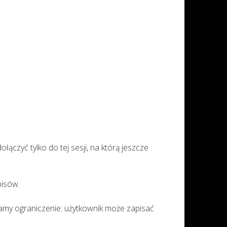
yć tylko do tej sesji, na którą jeszcze
pisów.
amy ograniczenie: użytkownik może zapisać