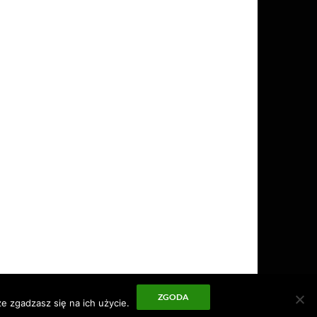
ZGODA
e zgadzasz się na ich użycie.