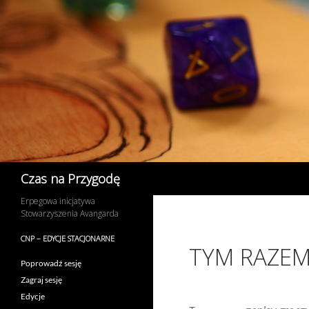
Przejdź
do
treści
Szukaj
Czas na Przygodę
Erpegowa inicjatywa
Stowarzyszenia Avangarda
CNP – EDYCJE STACJONARNE
TYM RAZEM
Poprowadź sesję
Zagraj sesję
Edycje