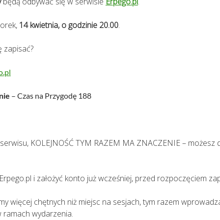
y
będą odbywać się w serwisie
Erpego.pl
.
orek,
14 kwietnia, o godzinie 20.00
.
ę zapisać?
o.pl
nie
– Czas na Przygodę 188
”
e serwisu, KOLEJNOŚĆ TYM RAZEM MA ZNACZENIE – możesz dołącz
a Erpego.pl i założyć konto już wcześniej, przed rozpoczęciem za
y więcej chętnych niż miejsc na sesjach, tym razem wprowadz
 ramach wydarzenia.