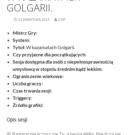
GOLGARII.
12 KWIETNIA 2019
CNP
Mistrz Gry:
System:
Tytuł:
W kazamatach Golgarii.
Czy przyjazne dla początkujących:
Sesja dostępna dla osób z niepełnosprawnością
umysłową w stopniu średnim bądź lekkim:
Ograniczenie wiekowe:
Liczba graczy:
Czas trwania sesji:
Triggery
:
Źródło grafiki:
Opis sesji:
W Ravnice nie liczysz sie Ty, a twoja gildia. Nie liczą sie