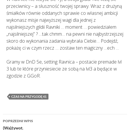
przeciwnicy – a słuszność twojej sprawy. Wraz z drużyną
śmiałków równie oddanych sprawie co własnej ambicji
wykonasz misje najwyższej wagi dla jednej z
najsilniejszych gildii Ravniki … moment … powiedziałem
„najsilniejszej” ? …tak chmm… na pewni nie najbystrzejszej
skoro do wykonania zadania wybrała Ciebie… Podejdź,
pokażę ci w czym rzecz … zostaw ten magiczny …ech …
Gramy w DnD 5e, setting Ravnica – postacie premade lvl
3 lub te które przyniesiecie ze sobą na lvl3 a będące w
zgodzie z GGoR.
CZAS NA PRZYGODĘ 41
Nawigacja
POPRZEDNI WPIS
wpisu
(Wa)żywot.